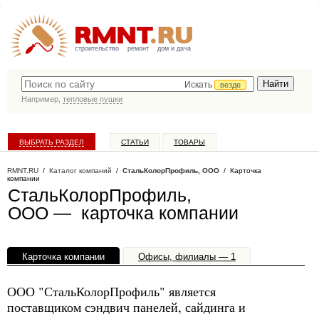
строительство
ремонт
дом и дача
Искать
везде
Например,
тепловые пушки
ВЫБРАТЬ РАЗДЕЛ
СТАТЬИ
ТОВАРЫ
КАТАЛОГ КОМПАНИЙ
RMNT.RU
/
Каталог компаний
/
СтальКолорПрофиль, ООО
/ Карточка
компании
СтальКолорПрофиль,
ООО — карточка компании
Карточка компании
Офисы, филиалы — 1
ООО "СтальКолорПрофиль" является
поставщиком сэндвич панелей, сайдинга и