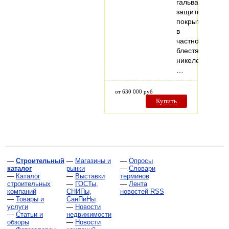
гальванически
защитным
покрытием,
в
частности
блестящим
никелем.
…
от 630 000 руб
Купить
—
Строительный
—
Магазины и
—
Опросы
каталог
рынки
—
Словари
—
Каталог
—
Выставки
терминов
строительных
—
ГОСТы,
—
Лента
компаний
СНИПы,
новостей RSS
—
Товары и
СанПиНы
услуги
—
Новости
—
Статьи и
недвижимости
обзоры
—
Новости