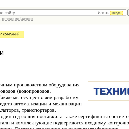
Искать
везде
р,
остекление балконов
ОГ КОМПАНИЙ
и
ичным производством оборудования
роводов (водопроводов,
 Также мы осуществляем разработку,
редств автоматизации и механизации
уляторов, транспортеров.
дин год со дня поставки, а также сертификаты соответс
етали и комплектующие подвергаются входному контролю
зчику. Доставка продукции не имеет географических