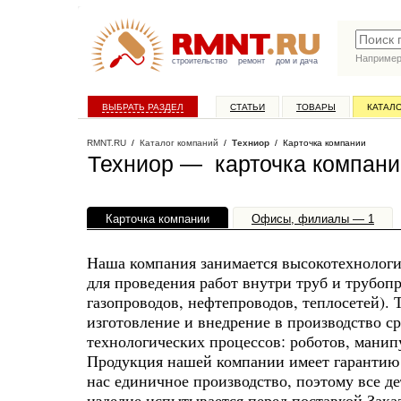
Наприме
строительство
ремонт
дом и дача
ВЫБРАТЬ РАЗДЕЛ
СТАТЬИ
ТОВАРЫ
КАТАЛ
RMNT.RU
/
Каталог компаний
/
Техниор
/ Карточка компании
Техниор — карточка компани
Карточка компании
Офисы, филиалы — 1
Наша компания занимается высокотехнолог
для проведения работ внутри труб и трубоп
газопроводов, нефтепроводов, теплосетей).
изготовление и внедрение в производство с
технологических процессов: роботов, манип
Продукция нашей компании имеет гарантию о
нас единичное производство, поэтому все д
изделие испытывается перед поставкой Зака