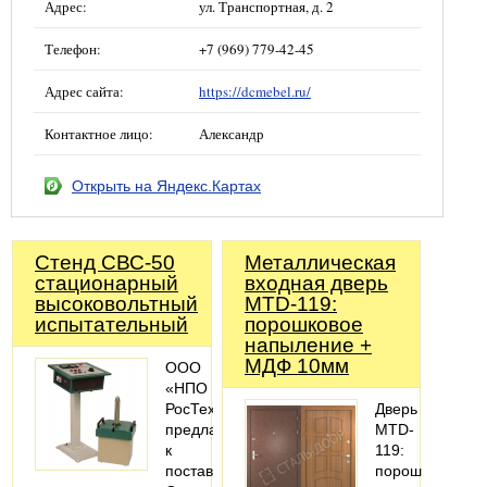
Адрес:
ул. Транспортная, д. 2
Телефон:
+7 (969) 779-42-45
Адрес сайта:
https://dcmebel.ru/
Контактное лицо:
Александр
Открыть на Яндекс.Картах
Стенд СВС-50
Металлическая
стационарный
входная дверь
высоковольтный
MTD-119:
испытательный
порошковое
напыление +
МДФ 10мм
ООО
«НПО
РосТехЭнерго»
Дверь
предлагает
MTD-
к
119:
поставке:
порошковое