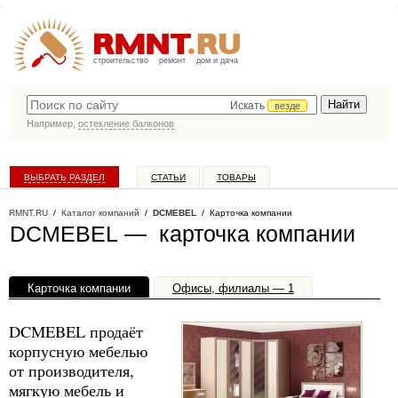
строительство
ремонт
дом и дача
Искать
везде
Например,
остекление балконов
ВЫБРАТЬ РАЗДЕЛ
СТАТЬИ
ТОВАРЫ
КАТАЛОГ КОМПАНИЙ
RMNT.RU
/
Каталог компаний
/
DCMEBEL
/ Карточка компании
DCMEBEL — карточка компании
Карточка компании
Офисы, филиалы — 1
DCMEBEL продаёт
корпусную мебелью
от производителя,
мягкую мебель и