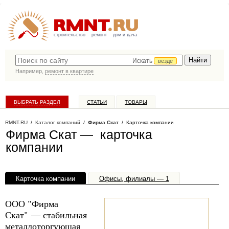
строительство
ремонт
дом и дача
Искать
везде
Например,
ремонт в квартире
ВЫБРАТЬ РАЗДЕЛ
СТАТЬИ
ТОВАРЫ
КАТАЛОГ КОМПАНИЙ
RMNT.RU
/
Каталог компаний
/
Фирма Скат
/ Карточка компании
Фирма Скат — карточка
компании
Карточка компании
Офисы, филиалы — 1
ООО "Фирма
Скат" — стабильная
металлоторгующая