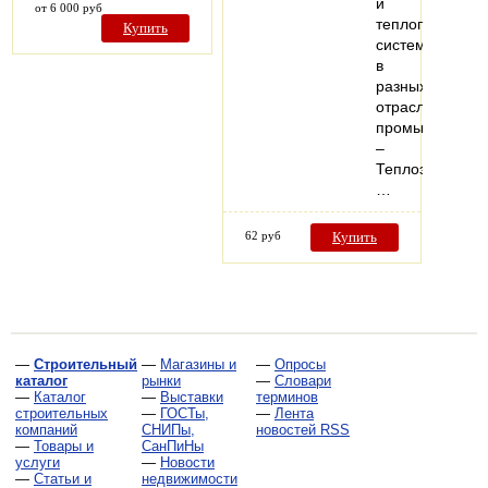
и
от 6 000 руб
теплопроводя
Купить
систем
в
разных
отраслях
промышленнос
–
Теплоэлектрос
…
62 руб
Купить
—
Строительный
—
Магазины и
—
Опросы
каталог
рынки
—
Словари
—
Каталог
—
Выставки
терминов
строительных
—
ГОСТы,
—
Лента
компаний
СНИПы,
новостей RSS
—
Товары и
СанПиНы
услуги
—
Новости
—
Статьи и
недвижимости