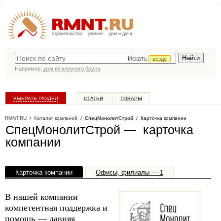
строительство
ремонт
дом и дача
Искать
везде
Например,
дом из клееного бруса
ВЫБРАТЬ РАЗДЕЛ
СТАТЬИ
ТОВАРЫ
КАТАЛОГ КОМПАНИЙ
RMNT.RU
/
Каталог компаний
/
СпецМонолитСтрой
/ Карточка компании
СпецМонолитСтрой — карточка
компании
Карточка компании
Офисы, филиалы — 1
В нашей компании
компетентная поддержка и
помощь — давняя