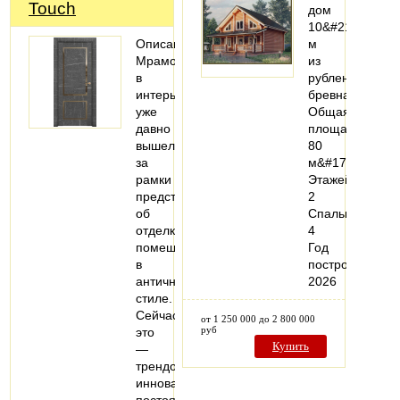
Touch
дом
10&#215;8
Описание:
м
Мрамор
из
в
рубленого
интерьере
бревна
уже
Общая
давно
площадь:
вышел
80
за
м&#178;
рамки
Этажей:
представления
2
об
Спальни:
отделке
4
помещений
Год
в
постройки:
античном
2026
стиле.
Сейчас
от 1 250 000 до 2 800 000
руб
это
Купить
—
трендовый,
инновационный,
постоянно…