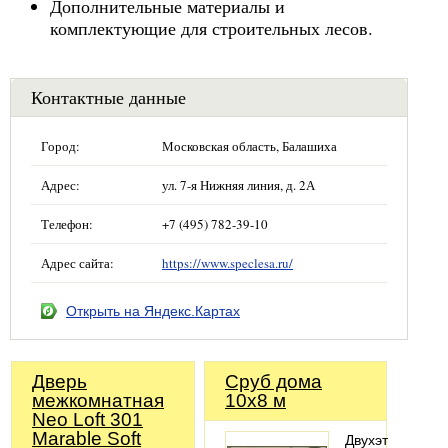
Дополнительные материалы и
комплектующие для строительных лесов.
Контактные данные
Город:
Московская область, Балашиха
Адрес:
ул. 7-я Нижняя линия, д. 2А
Телефон:
+7 (495) 782-39-10
Адрес сайта:
https://www.speclesa.ru/
Открыть на Яндекс.Картах
Дверь
Сруб дома
межкомнатная
10x8 м
Neo Loft 301
Marable Soft
Двухэтажный