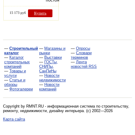
15 173 руб
Купить
—
Строительный
—
Магазины и
—
Опросы
каталог
рынки
—
Словари
—
Каталог
—
Выставки
терминов
строительных
—
ГОСТы,
—
Лента
компаний
СНИПы,
новостей RSS
—
Товары и
СанПиНы
услуги
—
Новости
—
Статьи и
недвижимости
обзоры
—
Новости
—
Фотогалереи
компаний
Copyright by RMNT.RU - информационная система по
строительству,
ремонту, недвижимости, дизайну интерьера
. (c) 2002—2026
Карта сайта