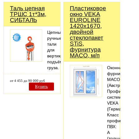
Таль цепная
Пластиковое
ТРШС 1т*3м,
окно VEKA
СИБТАЛЬ
EUROLINE
1420х1670,
двойной
Цепные
стеклопакет
ручные
STiS,
тали
фурнитура
для
MACO, м/п
вертикального
подъёма
груза.
Оконная
фурнитура
MACO
от 4 455 до 90 000 руб
(Австрия).
Купить
Профильная
система:
VEKA
(Германия).
Класс
профиля
ПВХ:
А
(толщина