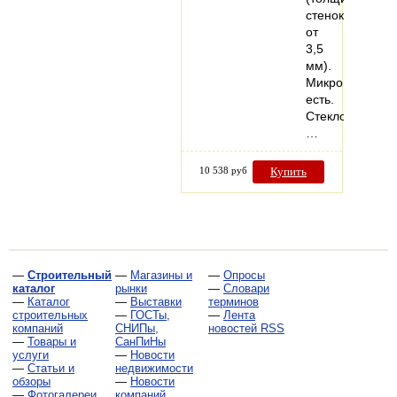
стенок
от
3,5
мм).
Микропроветри
есть.
Стеклопакеты:
…
10 538 руб
Купить
—
Строительный
—
Магазины и
—
Опросы
каталог
рынки
—
Словари
—
Каталог
—
Выставки
терминов
строительных
—
ГОСТы,
—
Лента
компаний
СНИПы,
новостей RSS
—
Товары и
СанПиНы
услуги
—
Новости
—
Статьи и
недвижимости
обзоры
—
Новости
—
Фотогалереи
компаний