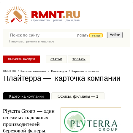
строительство
ремонт
дом и дача
Искать
везде
Например,
ремонт в квартире
ВЫБРАТЬ РАЗДЕЛ
СТАТЬИ
ТОВАРЫ
КАТАЛОГ КОМПАНИЙ
RMNT.RU
/
Каталог компаний
/
Плайтерра
/ Карточка компании
Плайтерра — карточка компании
Карточка компании
Офисы, филиалы — 1
Plyterra Group — один
из самых надежных
производителей
березовой фанеры.