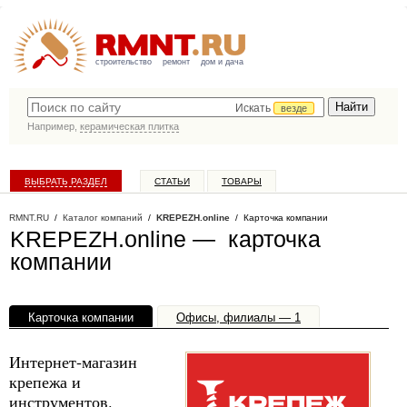
строительство
ремонт
дом и дача
Искать
везде
Например,
керамическая плитка
ВЫБРАТЬ РАЗДЕЛ
СТАТЬИ
ТОВАРЫ
КАТАЛОГ КОМПАНИЙ
RMNT.RU
/
Каталог компаний
/
KREPEZH.online
/ Карточка компании
KREPEZH.online — карточка
компании
Карточка компании
Офисы, филиалы — 1
Интернет-магазин
крепежа и
инструментов.