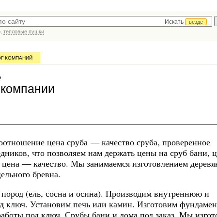
Искать
везде
р,
тепловые пушки
ОГ КОМПАНИЙ
и
 компании
оотношение цена сруба — качество сруба, проверенное
дников, что позволяем нам держать цены на сруб бани, 
 цена — качество. Мы занимаемся изготовлением дерев
цельного бревна.
пород (ель, сосна и осина). Производим внутреннюю и
од ключ. Установим печь или камин. Изготовим фундамен
аботы под ключ. Срубы бани и дома под заказ. Мы изго