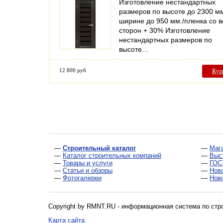
Изготовление нестандартных
размеров по высоте до 2300 мм
ширине до 950 мм./пленка со в
сторон + 30% Изготовление
нестандартных размеров по
высоте…
12 800 руб
Куп
—
Строительный каталог
—
Маг
—
Каталог строительных компаний
—
Выс
—
Товары и услуги
—
ГОС
—
Статьи и обзоры
—
Нов
—
Фотогалереи
—
Нов
Copyright by RMNT.RU - информационная система по
стр
Карта сайта