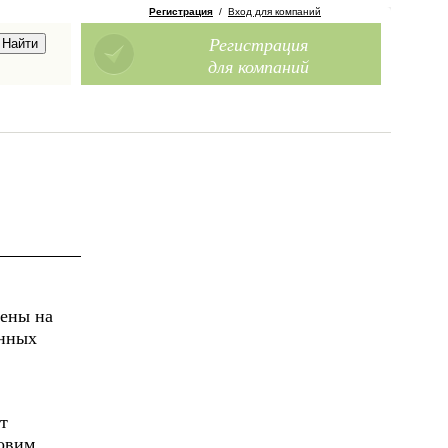
Регистрация
/
Вход для компаний
Регистрация
для компаний
цены на
янных
т
товим