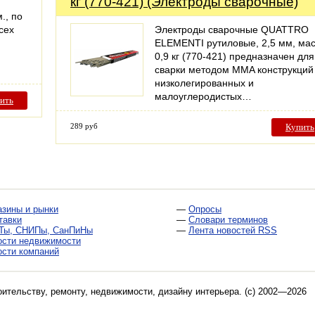
кг (770-421) (Электроды сварочные)
., по
сех
Электроды сварочные QUATTRO
ELEMENTI рутиловые, 2,5 мм, ма
0,9 кг (770-421) предназначен для
сварки методом MMA конструкций
низколегированных и
малоуглеродистых…
ить
289 руб
Купить
азины и рынки
—
Опросы
тавки
—
Словари терминов
Ты, СНИПы, СанПиНы
—
Лента новостей RSS
ости недвижимости
ости компаний
оительству, ремонту, недвижимости, дизайну интерьера
. (c) 2002—2026