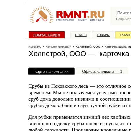
Наприме
строительство
ремонт
дом и дача
ВЫБРАТЬ РАЗДЕЛ
СТАТЬИ
ТОВАРЫ
КАТАЛ
RMNT.RU
/
Каталог компаний
/
Хелпстрой, ООО
/ Карточка компани
Хелпстрой, ООО — карточка
Карточка компании
Офисы, филиалы — 1
Срубы из Псковского леса — это отличное с
временем. Мы не пользуемся услугами посре
сруб дома довольно низкими в соотношении
срубов домов, бань и саун ручной рубки из 
Для рубки применяется зимний лес хвойных 
внешнюю отделку сруба после его усадки п
любой сложности. Производим кровельные р