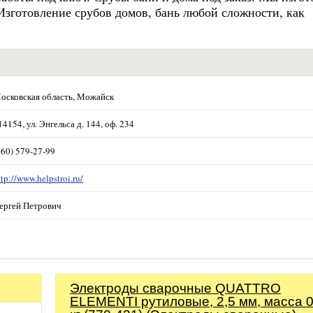
 Изготовление срубов домов, бань любой сложности, как
осковская область, Можайск
14154, ул. Энгельса д. 144, оф. 234
960) 579-27-99
ttp://www.helpstroi.ru/
ергей Петрович
Электроды сварочные QUATTRO
ELEMENTI рутиловые, 2,5 мм, масса 0