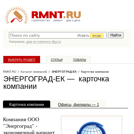
строительство
ремонт
дом и дача
Искать
везде
Например,
дом из клееного бруса
ВЫБРАТЬ РАЗДЕЛ
СТАТЬИ
ТОВАРЫ
КАТАЛОГ КОМПАНИЙ
RMNT.RU
/
Каталог компаний
/
ЭНЕРГОГРАД-ЕК
/ Карточка компании
ЭНЕРГОГРАД-ЕК — карточка
компании
Карточка компании
Офисы, филиалы — 1
Компания ООО
"Энергоград" -
экономичный вариант