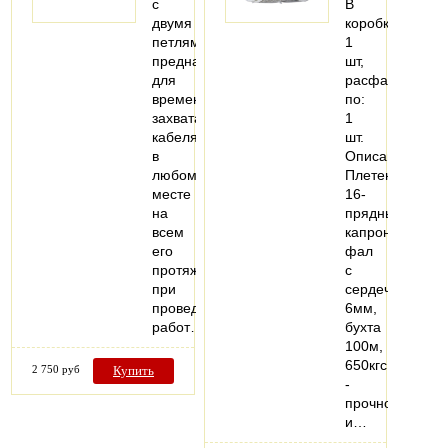
с
В
двумя
коробке:
петлями
1
предназначен
шт,
для
расфасовано
временного
по:
захвата
1
кабеля
шт.
в
Описание:
любом
Плетеный
месте
16-
на
прядный
всем
капроновый
его
фал
протяжении
с
при
сердечником
проведении
6мм,
работ…
бухта
100м,
650кгс
2 750 руб
Купить
-
прочное
и…