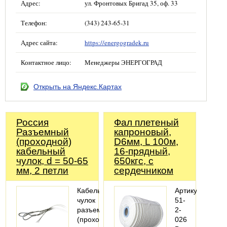
Адрес:
ул. Фронтовых Бригад 35, оф. 33
Телефон:
(343) 243-65-31
Адрес сайта:
https://energogradek.ru
Контактное лицо:
Менеджеры ЭНЕРГОГРАД
Открыть на Яндекс.Картах
Россия
Фал плетеный
Разъемный
капроновый,
(проходной)
D6мм, L 100м,
кабельный
16-прядный,
чулок, d = 50-65
650кгс, с
мм, 2 петли
сердечником
Кабельный
Артикул:
чулок
51-
разъемный
2-
(проходной)
026