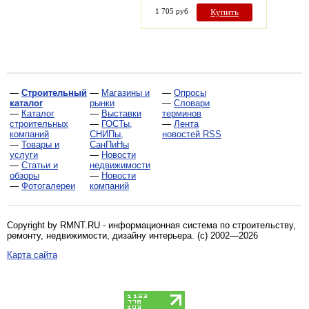
1 705 руб
Купить
—
Строительный
—
Магазины и
—
Опросы
каталог
рынки
—
Словари
—
Каталог
—
Выставки
терминов
строительных
—
ГОСТы,
—
Лента
компаний
СНИПы,
новостей RSS
—
Товары и
СанПиНы
услуги
—
Новости
—
Статьи и
недвижимости
обзоры
—
Новости
—
Фотогалереи
компаний
Copyright by RMNT.RU - информационная система по
строительству,
ремонту, недвижимости, дизайну интерьера
. (c) 2002—2026
Карта сайта