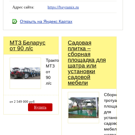
Адрес сайта:
https://bayramix.ru
Открыть на Яндекс.Картах
МТЗ Беларус
Садовая
от 90 л/с
плитка –
сборная
площадка для
Трактор
шатра или
МТЗ
установки
от
садовой
90
мебели
л/с
Сборная
тротуарная
от 2 549 000 руб
площадка
Купить
для
установки
садовой
мебели,
шатра