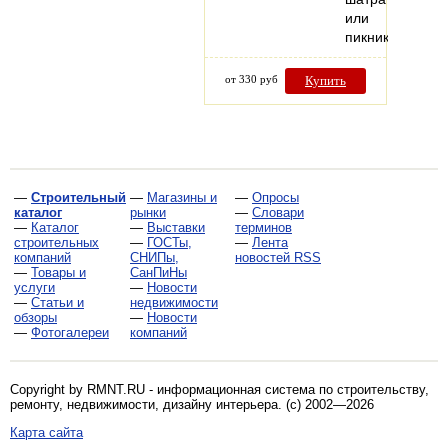
или
пикника.
от 330 руб
Купить
—
Строительный
—
Магазины и
—
Опросы
каталог
рынки
—
Словари
—
Каталог
—
Выставки
терминов
строительных
—
ГОСТы,
—
Лента
компаний
СНИПы,
новостей RSS
—
Товары и
СанПиНы
услуги
—
Новости
—
Статьи и
недвижимости
обзоры
—
Новости
—
Фотогалереи
компаний
Copyright by RMNT.RU - информационная система по
строительству,
ремонту, недвижимости, дизайну интерьера
. (c) 2002—2026
Карта сайта