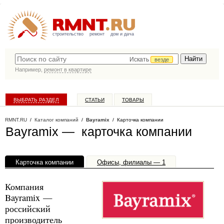
строительство
ремонт
дом и дача
Искать
везде
Например,
ремонт в квартире
ВЫБРАТЬ РАЗДЕЛ
СТАТЬИ
ТОВАРЫ
КАТАЛОГ КОМПАНИЙ
RMNT.RU
/
Каталог компаний
/
Bayramix
/ Карточка компании
Bayramix — карточка компании
Карточка компании
Офисы, филиалы — 1
Компания
Bayramix —
российский
производитель