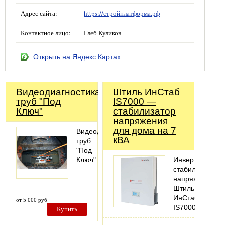
Адрес сайта:
https://стройплатформа.рф
Контактное лицо:
Глеб Куликов
Открыть на Яндекс.Картах
Видеодиагностика
Штиль ИнСтаб
труб "Под
IS7000 —
Ключ"
стабилизатор
напряжения
для дома на 7
Видеодиагностика
кВА
труб
"Под
Ключ"
Инвертоный
стабилизатор
напряжения
Штиль
ИнСтаб
от 5 000 руб
IS7000
Купить