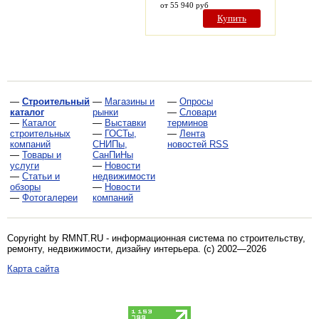
от 55 940 руб
Купить
—
Строительный
—
Магазины и
—
Опросы
каталог
рынки
—
Словари
—
Каталог
—
Выставки
терминов
строительных
—
ГОСТы,
—
Лента
компаний
СНИПы,
новостей RSS
—
Товары и
СанПиНы
услуги
—
Новости
—
Статьи и
недвижимости
обзоры
—
Новости
—
Фотогалереи
компаний
Copyright by RMNT.RU - информационная система по
строительству,
ремонту, недвижимости, дизайну интерьера
. (c) 2002—2026
Карта сайта