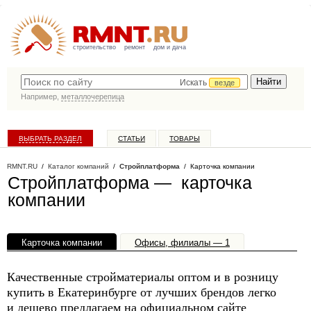
строительство
ремонт
дом и дача
Искать
везде
Например,
металлочерепица
ВЫБРАТЬ РАЗДЕЛ
СТАТЬИ
ТОВАРЫ
КАТАЛОГ КОМПАНИЙ
RMNT.RU
/
Каталог компаний
/
Стройплатформа
/ Карточка компании
Стройплатформа — карточка
компании
Карточка компании
Офисы, филиалы — 1
Качественные стройматериалы оптом и в розницу
купить в Екатеринбурге от лучших брендов легко
и дешево предлагаем на официальном сайте