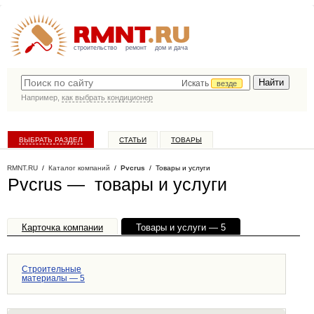
строительство
ремонт
дом и дача
Искать
везде
Например,
как выбрать кондиционер
ВЫБРАТЬ РАЗДЕЛ
СТАТЬИ
ТОВАРЫ
КАТАЛОГ КОМПАНИЙ
RMNT.RU
/
Каталог компаний
/
Pvcrus
/ Товары и услуги
Pvcrus — товары и услуги
Карточка компании
Товары и услуги — 5
Офисы, филиалы — 1
Строительные
материалы — 5