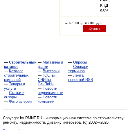
КПД
98%.
от 67 000 до 317 000 руб
Купить
—
Строительный
—
Магазины и
—
Опросы
каталог
рынки
—
Словари
—
Каталог
—
Выставки
терминов
строительных
—
ГОСТы,
—
Лента
компаний
СНИПы,
новостей RSS
—
Товары и
СанПиНы
услуги
—
Новости
—
Статьи и
недвижимости
обзоры
—
Новости
—
Фотогалереи
компаний
Copyright by RMNT.RU - информационная система по
строительству,
ремонту, недвижимости, дизайну интерьера
. (c) 2002—2026