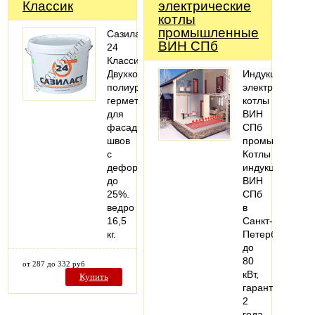
Классик
электрические
котлы
промышленные
Сазиласт
ВИН СПб
24
Классик-
Двухкомпонентный
Индукционные
полиуретановый
электрические
герметик
котлы
для
ВИН
фасадных
СПб
швов
промышленные
с
Котлы
деформацией
индукционные
до
ВИН
25%.
СПб
ведро
в
16,5
Санкт-
кг.
Петербурге
до
80
от 287 до 332 руб
кВт,
Купить
гарантия
2
года,