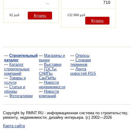
…
710
62 руб
Купить
132 000 руб
Купить
—
Строительный
—
Магазины и
—
Опросы
каталог
рынки
—
Словари
—
Каталог
—
Выставки
терминов
строительных
—
ГОСТы,
—
Лента
компаний
СНИПы,
новостей RSS
—
Товары и
СанПиНы
услуги
—
Новости
—
Статьи и
недвижимости
обзоры
—
Новости
—
Фотогалереи
компаний
Copyright by RMNT.RU - информационная система по
строительству,
ремонту, недвижимости, дизайну интерьера
. (c) 2002—2026
Карта сайта