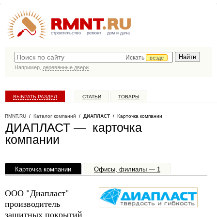
строительство
ремонт
дом и дача
Искать
везде
Например,
деревянные двери
ВЫБРАТЬ РАЗДЕЛ
СТАТЬИ
ТОВАРЫ
КАТАЛОГ КОМПАНИЙ
RMNT.RU
/
Каталог компаний
/
ДИАПЛАСТ
/ Карточка компании
ДИАПЛАСТ — карточка
компании
Карточка компании
Офисы, филиалы — 1
ООО "Диапласт" —
производитель
защитных покрытий