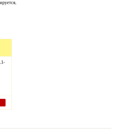
ируется,
,1-