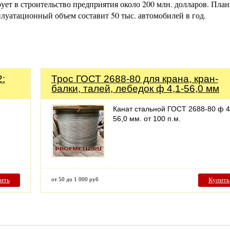
рует в строительство предприятия около 200 млн. долларов. План
плуатационный объем составит 50 тыс. автомобилей в год.
:
Трос ГОСТ 2688-80 для крана, кран-
балки, талей, лебедок ф 4,1-56,0 мм
Канат стальной ГОСТ 2688-80 ф 4
56,0 мм. от 100 п.м.
ить
от 50 до 1 000 руб
Купить