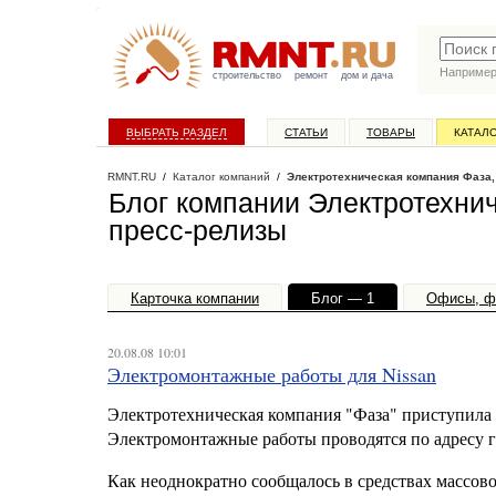
Наприме
строительство
ремонт
дом и дача
ВЫБРАТЬ РАЗДЕЛ
СТАТЬИ
ТОВАРЫ
КАТАЛ
RMNT.RU
/
Каталог компаний
/
Электротехническая компания Фаза
Блог компании Электротехни
пресс-релизы
Карточка компании
Блог — 1
Офисы, ф
20.08.08 10:01
Электромонтажные работы для Nissan
Электротехническая компания "Фаза" приступила к
Электромонтажные работы проводятся по адресу г.
Как неоднократно сообщалось в средствах массово