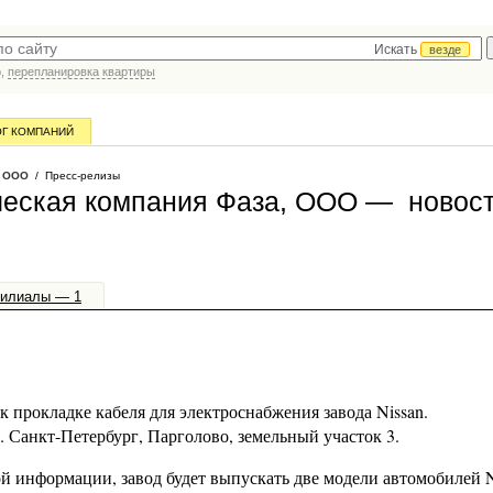
Искать
везде
р,
перепланировка квартиры
ОГ КОМПАНИЙ
, ООО
/ Пресс-релизы
ческая компания Фаза, ООО — новост
илиалы — 1
 прокладке кабеля для электроснабжения завода Nissan.
 Санкт-Петербург, Парголово, земельный участок 3.
й информации, завод будет выпускать две модели автомобилей N