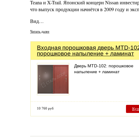
Teana и X-Trail. Японский концерн Nissan инвести
что выпуск продукции начнётся в 2009 году и экс
Вид…
Читать далее
Входная порошковая дверь MTD-102
порошковое напыление + ламинат
Дверь MTD-102: порошковое
напыление + ламинат
10 760 руб
Куп