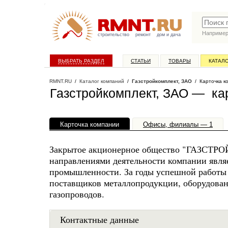
Наприме
строительство
ремонт
дом и дача
ВЫБРАТЬ РАЗДЕЛ
СТАТЬИ
ТОВАРЫ
КАТАЛ
RMNT.RU
/
Каталог компаний
/
Газстройкомплект, ЗАО
/ Карточка к
Газстройкомплект, ЗАО — ка
Карточка компании
Офисы, филиалы — 1
Закрытое акционерное общество "ГАЗСТРО
направлениями деятельности компании являе
промышленности. За годы успешной рабо
поставщиков металлопродукции, оборудован
газопроводов.
Контактные данные