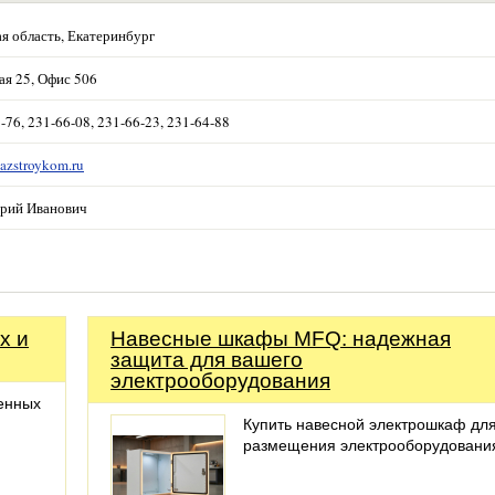
я область, Екатеринбург
кая 25, Офис 506
-76, 231-66-08, 231-66-23, 231-64-88
gazstroykom.ru
рий Иванович
х и
Навесные шкафы MFQ: надежная
защита для вашего
электрооборудования
енных
Купить навесной электрошкаф дл
размещения электрооборудовани