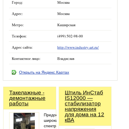
Город:
Москва
Адрес:
Москва
Метро:
Каширская
Телефон:
(499) 502-98-00
Адрес сайта:
http://www.industry-art.ru/
Контактное лицо:
Владислав
Открыть на Яндекс.Картах
Такелажные -
Штиль ИнСтаб
демонтажные
IS12000 —
работы
стабилизатор
напряжения
для дома на 12
Предоставляем
кВА
широкий
спектр