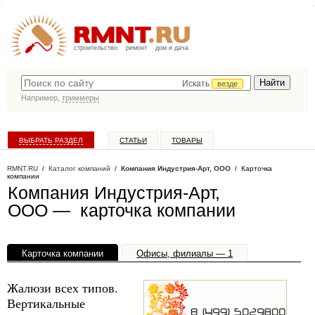
строительство
ремонт
дом и дача
Искать
везде
Например,
триммеры
ВЫБРАТЬ РАЗДЕЛ
СТАТЬИ
ТОВАРЫ
КАТАЛОГ КОМПАНИЙ
RMNT.RU
/
Каталог компаний
/
Компания Индустрия-Арт, ООО
/ Карточка
компании
Компания Индустрия-Арт,
ООО — карточка компании
Карточка компании
Офисы, филиалы — 1
Жалюзи всех типов.
Вертикальные