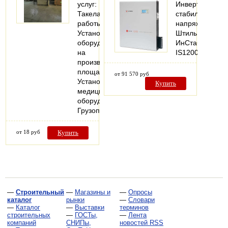
услуг:
Инвертоный
Такелажные
стабилизатор
работы;
напряжения
Установка
Штиль
оборудования
ИнСтаб
на
IS12000
производственных
площадях;
от 91 570 руб
Установка
Купить
медицинского
оборудования;
Грузоподъемные…
от 18 руб
Купить
—
Строительный
—
Магазины и
—
Опросы
каталог
рынки
—
Словари
—
Каталог
—
Выставки
терминов
строительных
—
ГОСТы,
—
Лента
компаний
СНИПы,
новостей RSS