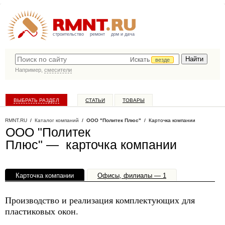
строительство
ремонт
дом и дача
Искать
везде
Например,
смесители
ВЫБРАТЬ РАЗДЕЛ
СТАТЬИ
ТОВАРЫ
КАТАЛОГ КОМПАНИЙ
RMNT.RU
/
Каталог компаний
/
ООО "Политек Плюс"
/ Карточка компании
ООО "Политек
Плюс" — карточка компании
Карточка компании
Офисы, филиалы — 1
Производство и реализация комплектующих для
пластиковых окон.