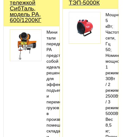
тележкой
ТЭП-5000К
СибТаль,
модель PA,
Мощность
600/1200КГ
5
кВт;
Мини
Частота
тали
сети,
передвижные
Гц
РА
50;
представляют
Номинальная
собой
мощность
идеальное
1
решение
режим
для
30Вт
эффективного
/ 2
подъема
режим
и
2500Вт
перемещения
/ 3
грузов
режим
в
5000Вт;
производственных
Вес
помещениях,
8,5
складах
кг;
и
Поток