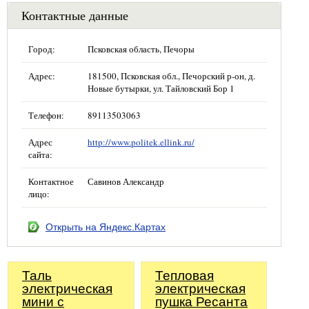
Контактные данные
Город:
Псковская область, Печоры
Адрес:
181500, Псковская обл., Печорский р-он, д.
Новые бутырки, ул. Тайловский Бор 1
Телефон:
89113503063
Адрес
http://www.politek.ellink.ru/
сайта:
Контактное
Савинов Александр
лицо:
Открыть на Яндекс.Картах
Таль
Тепловая
электрическая
электрическая
мини с
пушка Ресанта