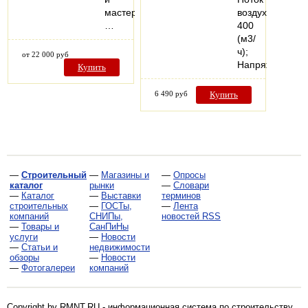
мастерских.
воздуха
…
400
(м3/
ч);
от 22 000 руб
Напряжение…
Купить
6 490 руб
Купить
—
Строительный
—
Магазины и
—
Опросы
каталог
рынки
—
Словари
—
Каталог
—
Выставки
терминов
строительных
—
ГОСТы,
—
Лента
компаний
СНИПы,
новостей RSS
—
Товары и
СанПиНы
услуги
—
Новости
—
Статьи и
недвижимости
обзоры
—
Новости
—
Фотогалереи
компаний
Copyright by RMNT.RU - информационная система по
строительству,