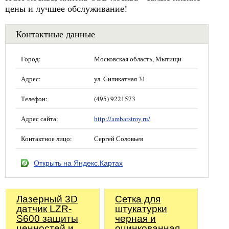
цены и лучшее обслуживание!
Контактные данные
Город:
Московская область, Мытищи
Адрес:
ул. Силикатная 31
Телефон:
(495) 9221573
Адрес сайта:
http://ambarstroy.ru/
Контактное лицо:
Сергей Соловьев
Открыть на Яндекс.Картах
Лазерный 3D
Сетка для
датчик LZR-
штукатурки
S600 защиты
черная и
ценностей и
оцинкованная