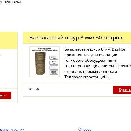
у человека.
Базальтовый шнур 8 мм/ 50 метров
Базальтовый шнур 8 мм Basfiber
-
применяется для изоляции
теплового оборудования и
теплопроводящих систем в разны
отраслях промышленности –
Теплоэлектростанций,…
62 руб
Купить
ить
азины и рынки
—
Опросы