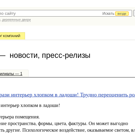
Искать
везде
р,
деревянные двери
ОГ КОМПАНИЙ
— новости, пресс-релизы
илиалы — 1
ази интерьер хлопком в ладоши! Трудно переоценить ро
интерьер хлопком в ладоши!
терьера помещения.
ие пространства, формы, цвета, фактуры. Он может выгодно
ть другие. Психологическое воздействие, оказываемое светом, в