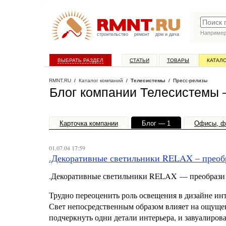
Наприме
строительство
ремонт
дом и дача
ВЫБРАТЬ РАЗДЕЛ
СТАТЬИ
ТОВАРЫ
КАТАЛ
RMNT.RU
/
Каталог компаний
/
Телесистемы
/ Пресс-релизы
Блог компании Телесистемы 
Карточка компании
Блог — 1
Офисы, ф
01.07.04 17:59
.Декоративные светильники RELAX – преобр
.Декоративные светильники RELAX — преобрази 
Трудно переоценить роль освещения в дизайне ин
Свет непосредственным образом влияет на ощущен
подчеркнуть одни детали интерьера, и завуалирова