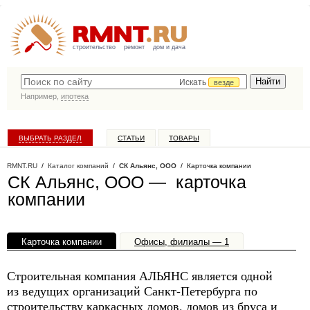
строительство
ремонт
дом и дача
Искать
везде
Например,
ипотека
ВЫБРАТЬ РАЗДЕЛ
СТАТЬИ
ТОВАРЫ
КАТАЛОГ КОМПАНИЙ
RMNT.RU
/
Каталог компаний
/
СК Альянс, ООО
/ Карточка компании
СК Альянс, ООО — карточка
компании
Карточка компании
Офисы, филиалы — 1
Строительная компания АЛЬЯНС является одной
из ведущих организаций Санкт-Петербурга по
строительству каркасных домов, домов из бруса и