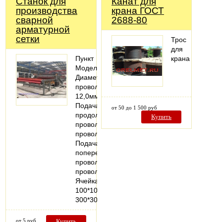
Станок для
Канат для
производства
крана ГОСТ
сварной
2688-80
арматурной
сетки
Трос
для
Пункт
крана
МодельЛМ-12
Диаметр
проволоки5,0-
12,0мм
Подача
от 50 до 1 500 руб
продольной
Купить
проволокиПрерывные
проволоки
Подача
поперечной
проволокиПрерывные
проволоки
Ячейка
100*100-
300*300…
от 5 руб
Купить