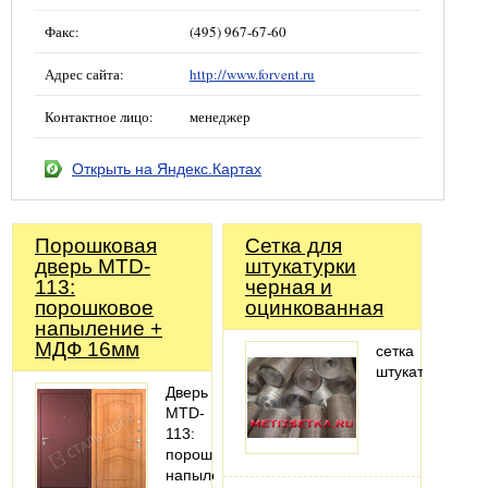
Факс:
(495) 967-67-60
Адрес сайта:
http://www.forvent.ru
Контактное лицо:
менеджер
Открыть на Яндекс.Картах
Порошковая
Сетка для
дверь MTD-
штукатурки
113:
черная и
порошковое
оцинкованная
напыление +
МДФ 16мм
сетка
штукатурная
Дверь
MTD-
113:
порошковое
напыление