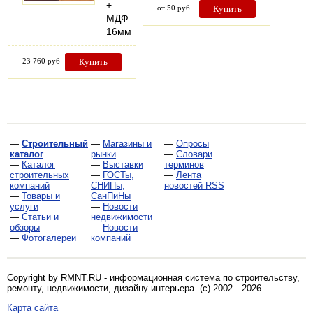
+
от 50 руб
Купить
МДФ
16мм
23 760 руб
Купить
—
Строительный
—
Магазины и
—
Опросы
каталог
рынки
—
Словари
—
Каталог
—
Выставки
терминов
строительных
—
ГОСТы,
—
Лента
компаний
СНИПы,
новостей RSS
—
Товары и
СанПиНы
услуги
—
Новости
—
Статьи и
недвижимости
обзоры
—
Новости
—
Фотогалереи
компаний
Copyright by RMNT.RU - информационная система по
строительству,
ремонту, недвижимости, дизайну интерьера
. (c) 2002—2026
Карта сайта