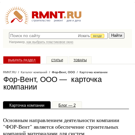
строительство
ремонт
дом и дача
Искать
везде
Например,
как выбрать пластиковое окно
ВЫБРАТЬ РАЗДЕЛ
СТАТЬИ
ТОВАРЫ
КАТАЛОГ КОМПАНИЙ
RMNT.RU
/
Каталог компаний
/
Фор-Вент, ООО
/ Карточка компании
Фор-Вент, ООО — карточка
компании
Карточка компании
Блог — 2
Офисы, филиалы — 1
Основным направлением деятельности компании
"ФОР-Вент" является обеспечение строительных
компаний материалами для систем