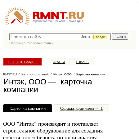
строительство
ремонт
дом и дача
Искать
везде
Например,
тепловые пушки
ВЫБРАТЬ РАЗДЕЛ
СТАТЬИ
ТОВАРЫ
КАТАЛОГ КОМПАНИЙ
RMNT.RU
/
Каталог компаний
/
Интэк, ООО
/ Карточка компании
Интэк, ООО — карточка
компании
Карточка компании
Офисы, филиалы — 1
ООО "Интэк" производит и поставляет
строительное оборудование для создания
собственного бизнеса по производству