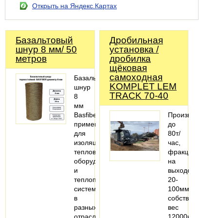
Открыть на Яндекс.Картах
Базальтовый
Дробильная
шнур 8 мм/ 50
установка /
метров
дробилка
щёковая
самоходная
Базальтовый
KOMPLET LEM
шнур
TRACK 70-40
8
мм
Basfiber
Производитель
применяется
до
для
80т/
изоляции
час,
теплового
фракция
оборудования
на
и
выходе
теплопроводящих
20-
систем
100мм,
в
собственный
разных
вес
отраслях
12000кг,