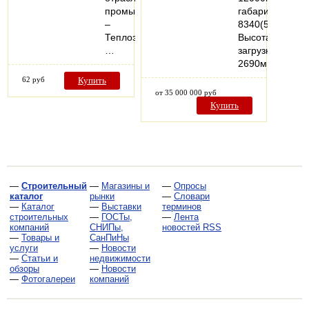
промышленности
габариты
–
8340(5600)х22
Теплоэлектростанций,
Высота
…
загрузки
2690мм.
62 руб
Купить
от 35 000 000 руб
Купить
—
Строительный
—
Магазины и
—
Опросы
каталог
рынки
—
Словари
—
Каталог
—
Выставки
терминов
строительных
—
ГОСТы,
—
Лента
компаний
СНИПы,
новостей RSS
—
Товары и
СанПиНы
услуги
—
Новости
—
Статьи и
недвижимости
обзоры
—
Новости
—
Фотогалереи
компаний