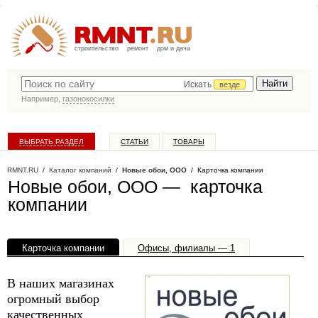
строительство
ремонт
дом и дача
Искать
везде
Например,
газонокосилки
ВЫБРАТЬ РАЗДЕЛ
СТАТЬИ
ТОВАРЫ
КАТАЛОГ КОМПАНИЙ
RMNT.RU
/
Каталог компаний
/
Новые обои, ООО
/ Карточка компании
Новые обои, ООО — карточка
компании
Карточка компании
Офисы, филиалы — 1
В наших магазинах
огромный выбор
качественных