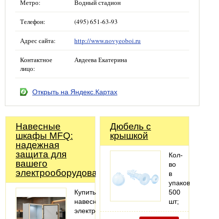
Метро:
Водный стадион
Телефон:
(495) 651-63-93
Адрес сайта:
http://www.novyeoboi.ru
Контактное
Авдеева Екатерина
лицо:
Открыть на Яндекс.Картах
Навесные
Дюбель с
шкафы MFQ:
крышкой
надежная
защита для
Кол-
вашего
во
электрооборудования
в
упаковке:
Купить
500
навесной
шт;
электрошкаф