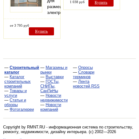
для
1 038 руб
Купить
размещения
электрооборудования
от 3 795 руб
Купить
—
Строительный
—
Магазины и
—
Опросы
каталог
рынки
—
Словари
—
Каталог
—
Выставки
терминов
строительных
—
ГОСТы,
—
Лента
компаний
СНИПы,
новостей RSS
—
Товары и
СанПиНы
услуги
—
Новости
—
Статьи и
недвижимости
обзоры
—
Новости
—
Фотогалереи
компаний
Copyright by RMNT.RU - информационная система по
строительству,
ремонту, недвижимости, дизайну интерьера
. (c) 2002—2026