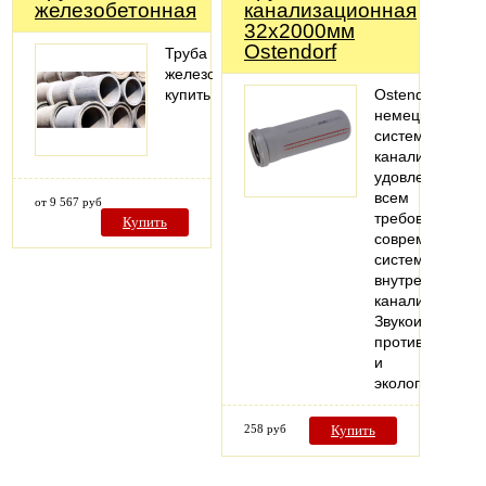
железобетонная
канализационная
32х2000мм
Ostendorf
Труба
железобетонная
купить
Ostendorf-
немецкая
система
канализации,
удовлетворяю
всем
от 9 567 руб
требованиям
Купить
современных
систем
внутренней
канализации.
Звукоизоляция,
противопожарн
и
экологическая
258 руб
Купить