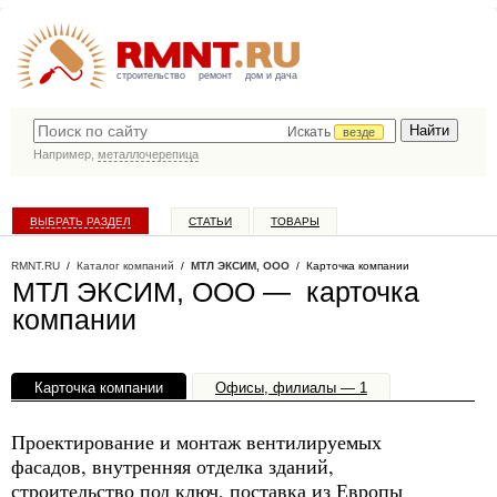
строительство
ремонт
дом и дача
Искать
везде
Например,
металлочерепица
ВЫБРАТЬ РАЗДЕЛ
СТАТЬИ
ТОВАРЫ
КАТАЛОГ КОМПАНИЙ
RMNT.RU
/
Каталог компаний
/
МТЛ ЭКСИМ, ООО
/ Карточка компании
МТЛ ЭКСИМ, ООО — карточка
компании
Карточка компании
Офисы, филиалы — 1
Проектирование и монтаж вентилируемых
фасадов, внутренняя отделка зданий,
строительство под ключ, поставка из Европы