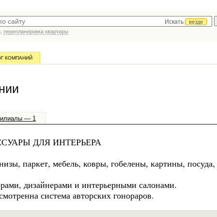
Искать
везде
р,
перепланировка квартиры
ОГ КОМПАНИЙ
нии
илиалы — 1
СУАРЫ ДЛЯ ИНТЕРЬЕРА
изы, паркет, мебель, ковры, гобелены, картины, посуда,
орами, дизайнерами и интерьерными салонами.
смотренна система авторских гонораров.