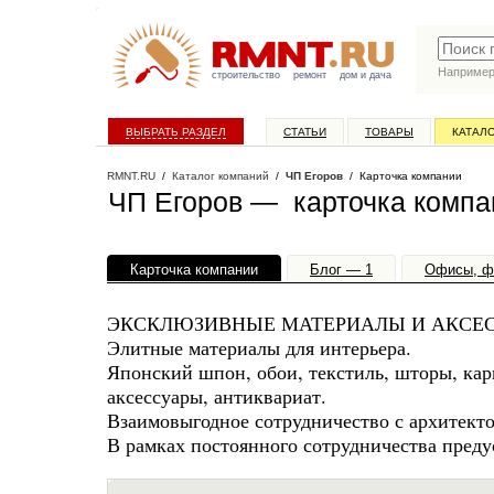
Наприме
строительство
ремонт
дом и дача
ВЫБРАТЬ РАЗДЕЛ
СТАТЬИ
ТОВАРЫ
КАТАЛ
RMNT.RU
/
Каталог компаний
/
ЧП Егоров
/ Карточка компании
ЧП Егоров — карточка компа
Карточка компании
Блог — 1
Офисы, ф
ЭКСКЛЮЗИВНЫЕ МАТЕРИАЛЫ И АКСЕС
Элитные материалы для интерьера.
Японский шпон, обои, текстиль, шторы, карн
аксессуары, антиквариат.
Взаимовыгодное сотрудничество с архитект
В рамках постоянного сотрудничества преду