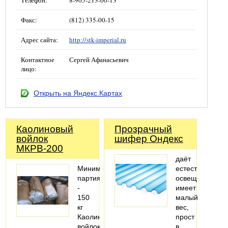
Телефон:
8-905-213-00-13
Факс:
(812) 335-00-15
Адрес сайта:
http://stk-imperial.ru
Контактное
Сергей Афанасьевич
лицо:
Открыть на Яндекс.Картах
Каолиновый
Прозрачный
войлок
шифер Ондекс
МКРВ-200
даёт
Минимальная
естественное
партия
освещение
-
имеет
150
малый
кг
вес,
Каолиновый
прост
войлок
в