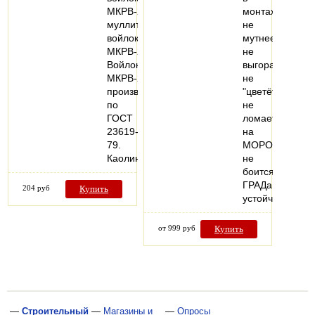
МКРВ-200
монтаже
муллитокремнеземистый
не
войлок
мутнеет,
МКРВ-200.
не
Войлок
выгорает,
МКРВ-200
не
производится
"цветёт"
по
не
ГОСТ
ломается
23619-
на
79.
МОРОЗе,
Каолиновый…
не
боится
ГРАДа!
204 руб
Купить
устойчив…
от 999 руб
Купить
—
Строительный
—
Магазины и
—
Опросы