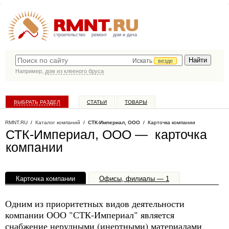
строительство
ремонт
дом и дача
Искать
везде
Например,
дом из клееного бруса
ВЫБРАТЬ РАЗДЕЛ
СТАТЬИ
ТОВАРЫ
КАТАЛОГ КОМПАНИЙ
RMNT.RU
/
Каталог компаний
/
СТК-Империал, ООО
/ Карточка компании
СТК-Империал, ООО — карточка
компании
Карточка компании
Офисы, филиалы — 1
Одним из приоритетных видов деятельности
компании ООО "СТК-Империал" является
снабжение нерудными (инертными) материалами