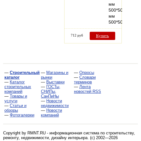
мм
500*500*40
мм
500*500*50…
712 руб
Купить
—
Строительный
—
Магазины и
—
Опросы
каталог
рынки
—
Словари
—
Каталог
—
Выставки
терминов
строительных
—
ГОСТы,
—
Лента
компаний
СНИПы,
новостей RSS
—
Товары и
СанПиНы
услуги
—
Новости
—
Статьи и
недвижимости
обзоры
—
Новости
—
Фотогалереи
компаний
Copyright by RMNT.RU - информационная система по
строительству,
ремонту, недвижимости, дизайну интерьера
. (c) 2002—2026