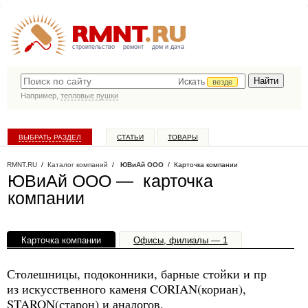
строительство
ремонт
дом и дача
Искать
везде
Например,
тепловые пушки
ВЫБРАТЬ РАЗДЕЛ
СТАТЬИ
ТОВАРЫ
КАТАЛОГ КОМПАНИЙ
RMNT.RU
/
Каталог компаний
/
ЮВиАй ООО
/ Карточка компании
ЮВиАй ООО — карточка
компании
Карточка компании
Офисы, филиалы — 1
Столешницы, подоконники, барные стойки и пр
из искусственного каменя CORIAN(кориан),
STARON(старон) и аналогов.