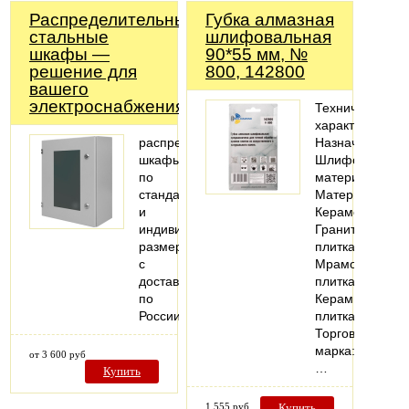
Распределительные
Губка алмазная
стальные
шлифовальная
шкафы —
90*55 мм, №
решение для
800, 142800
вашего
электроснабжения!
Технические
характеристики
распределительные
Назначение:
шкафы
Шлифовать
по
материал
стандартным
Материалы:
и
Керамогранит;
индивидуальным
Гранитная
размерам
плитка;
с
Мраморная
доставкой
плитка;
по
Керамическая
России
плитка
Торговая
марка:
от 3 600 руб
…
Купить
1 555 руб
Купить