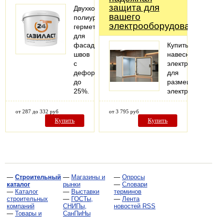
защита для
Двухкомпонентный
вашего
полиуретановый
электрооборудования
герметик
для
фасадных
Купить
швов
навесной
с
электрошкаф
деформацией
для
до
размещения
25%.
электрооборуд
от 287 до 332 руб
от 3 795 руб
Купить
Купить
—
Строительный
—
Магазины и
—
Опросы
каталог
рынки
—
Словари
—
Каталог
—
Выставки
терминов
строительных
—
ГОСТы,
—
Лента
компаний
СНИПы,
новостей RSS
—
Товары и
СанПиНы