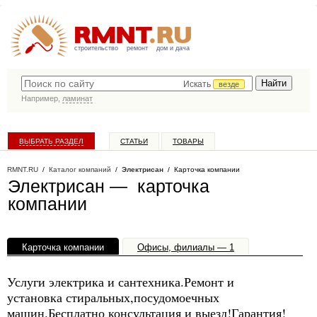
строительство
ремонт
дом и дача
Искать
везде
Например,
ламинат
ВЫБРАТЬ РАЗДЕЛ
СТАТЬИ
ТОВАРЫ
КАТАЛОГ КОМПАНИЙ
RMNT.RU
/
Каталог компаний
/
Электрисан
/ Карточка компании
Электрисан — карточка
компании
Карточка компании
Офисы, филиалы — 1
Услуги электрика и сантехника.Ремонт и
установка стиральных,посудомоечных
машин.Бесплатно консультация и выезд!Гарантия!