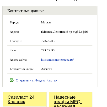
Контактные данные
Город:
Москва
Адрес:
гМосква,Ленинский пр-т,д52,оф16
Телефон:
778-29-83
Факс:
778-29-83
Адрес сайта:
http://mosmaster.ucoz.ru/
Контактное лицо:
Алексей
Открыть на Яндекс.Картах
Сазиласт 24
Навесные
Классик
шкафы MFQ:
надежная