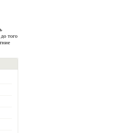
ь
 до того
тние