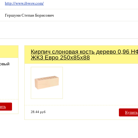
http://www.ibwsw.com/
Гершуни Степан Борисович
Кирпич слоновая кость дерево 0,96 Н
ЖКЗ Евро 250х85х88
новый
ить
28.44 руб
Купить