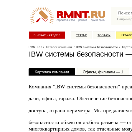
Наприме
строительство
ремонт
дом и дача
ВЫБРАТЬ РАЗДЕЛ
СТАТЬИ
ТОВАРЫ
КАТАЛ
RMNT.RU
/
Каталог компаний
/
IBW системы безопасности
/ Карточ
IBW системы безопасности —
Карточка компании
Офисы, филиалы — 1
Компания "IBW системы безопасности" предо
дачи, офиса, гаража. Обеспечение безопасно
доступа, охрана периметра. Мы предлагаем 
безопасности объектов любого размера — от 
многоквартирных домов, так отдельные моду