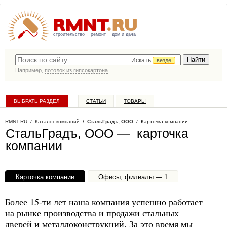
строительство
ремонт
дом и дача
Искать
везде
Например,
потолок из гипсокартона
ВЫБРАТЬ РАЗДЕЛ
СТАТЬИ
ТОВАРЫ
КАТАЛОГ КОМПАНИЙ
RMNT.RU
/
Каталог компаний
/
СтальГрадъ, ООО
/ Карточка компании
СтальГрадъ, ООО — карточка
компании
Карточка компании
Офисы, филиалы — 1
Более 15-ти лет наша компания успешно работает
на рынке производства и продажи стальных
дверей и металлоконструкций. За это время мы