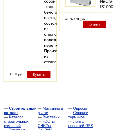
собой
ИнСтаб
ткань
IS10000
белого
цвета,
от 76 420 руб
состоящую
Купить
из
стеклонитей,
полотняного
переплетения.
Производится
из
стекла…
3 500 руб
Купить
—
Строительный
—
Магазины и
—
Опросы
каталог
рынки
—
Словари
—
Каталог
—
Выставки
терминов
строительных
—
ГОСТы,
—
Лента
компаний
СНИПы,
новостей RSS