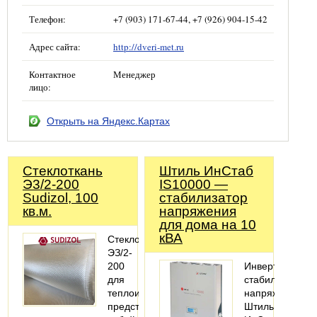
Телефон:
+7 (903) 171-67-44, +7 (926) 904-15-42
Адрес сайта:
http://dveri-met.ru
Контактное
Менеджер
лицо:
Открыть на Яндекс.Картах
Стеклоткань
Штиль ИнСтаб
Э3/2-200
IS10000 —
Sudizol, 100
стабилизатор
кв.м.
напряжения
для дома на 10
кВА
Стеклоткань
ЭЗ/2-
200
Инвертоный
для
стабилизатор
теплоизоляции
напряжения
представляет
Штиль