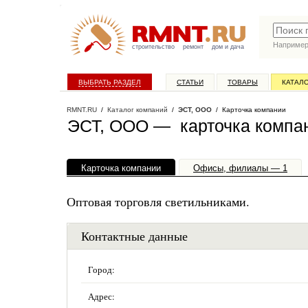
Наприме
строительство
ремонт
дом и дача
ВЫБРАТЬ РАЗДЕЛ
СТАТЬИ
ТОВАРЫ
КАТАЛ
RMNT.RU
/
Каталог компаний
/
ЭСТ, ООО
/ Карточка компании
ЭСТ, ООО — карточка компа
Карточка компании
Офисы, филиалы — 1
Оптовая торговля светильниками.
Контактные данные
Город:
Адрес: