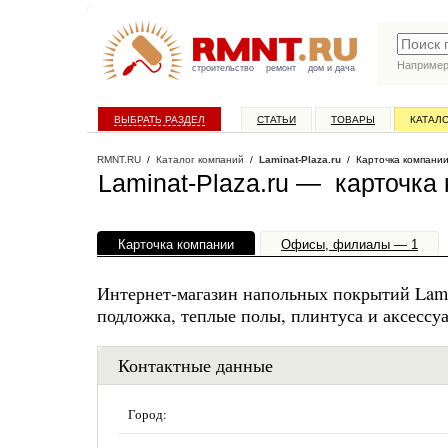
Наприме
строительство
ремонт
дом и дача
ВЫБРАТЬ РАЗДЕЛ
СТАТЬИ
ТОВАРЫ
КАТАЛ
RMNT.RU
/
Каталог компаний
/
Laminat-Plaza.ru
/ Карточка компани
Laminat-Plaza.ru — карточка
Карточка компании
Офисы, филиалы — 1
Интернет-магазин напольных покрытий Lamin
подложка, теплые полы, плинтуса и аксессу
Контактные данные
Город: