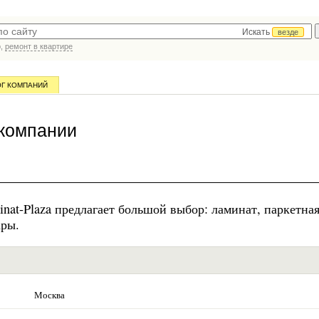
Искать
везде
р,
ремонт в квартире
ОГ КОМПАНИЙ
и
 компании
at-Plaza предлагает большой выбор: ламинат, паркетная
ары.
Москва