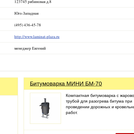
123745 рябиновая д.8
Юго-Западная
(495) 436-45-78
http://www.laminat-plaza.ru
менеджер Евгений
Битумоварка МИНИ БМ-70
Компактная битумоварка с жаров
трубой для разогрева битума при
проведении дорожных и кровельн
работ.