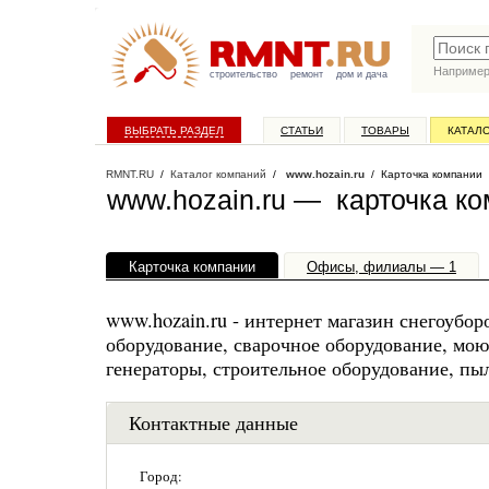
Наприме
строительство
ремонт
дом и дача
ВЫБРАТЬ РАЗДЕЛ
СТАТЬИ
ТОВАРЫ
КАТАЛ
RMNT.RU
/
Каталог компаний
/
www.hozain.ru
/ Карточка компании
www.hozain.ru — карточка к
Карточка компании
Офисы, филиалы — 1
www.hozain.ru - интернет магазин снегоубор
оборудование, сварочное оборудование, мою
генераторы, строительное оборудование, пы
Контактные данные
Город: