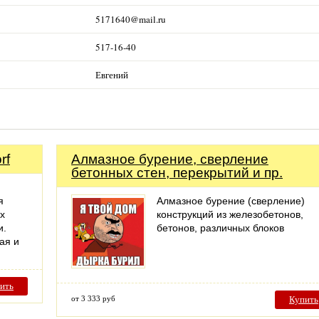
5171640@mail.ru
517-16-40
Евгений
rf
Алмазное бурение, cверление
бетонных стен, перекрытий и пр.
я
Алмазное бурение (сверление)
х
конструкций из железобетонов,
и.
бетонов, различных блоков
ая и
ить
от 3 333 руб
Купить