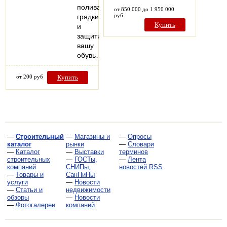
поливать
от 850 000 до 1 950 000
руб
грядки
Купить
и
защитит
вашу
обувь…
от 200 руб
Купить
—
Строительный
—
Магазины и
—
Опросы
каталог
рынки
—
Словари
—
Каталог
—
Выставки
терминов
строительных
—
ГОСТы,
—
Лента
компаний
СНИПы,
новостей RSS
—
Товары и
СанПиНы
услуги
—
Новости
—
Статьи и
недвижимости
обзоры
—
Новости
—
Фотогалереи
компаний