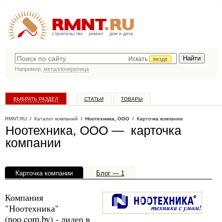
строительство
ремонт
дом и дача
Искать
везде
Например,
металлочерепица
ВЫБРАТЬ РАЗДЕЛ
СТАТЬИ
ТОВАРЫ
КАТАЛОГ КОМПАНИЙ
RMNT.RU
/
Каталог компаний
/
Ноотехника, ООО
/ Карточка компании
Ноотехника, ООО — карточка
компании
Карточка компании
Блог — 1
Офисы, филиалы — 1
Компания
"Ноотехника"
(noo.com.by) - лидер в