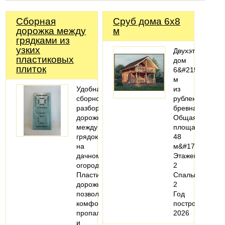
Сборная
Сруб дома 6x8
дорожка между
м
грядками из
узких
Двухэтажный
пластиковых
дом
плиток
6&#215;8
м
Удобная
из
сборно-
рубленого
разборная
бревна
дорожка
Общая
между
площадь:
грядок
48
на
м&#178;
дачном
Этажей:
огороде.
2
Пластиковая
Спальни:
дорожка
2
позволит
Год
комфортно
постройки:
пропалывать
2026
и