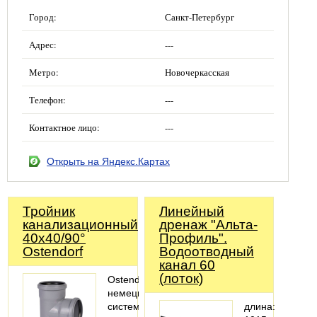
Город:
Санкт-Петербург
Адрес:
---
Метро:
Новочеркасская
Телефон:
---
Контактное лицо:
---
Открыть на Яндекс.Картах
Тройник
Линейный
канализационный
дренаж "Альта-
40х40/90°
Профиль".
Ostendorf
Водоотводный
канал 60
(лоток)
Ostendorf-
немецкая
система
длина: