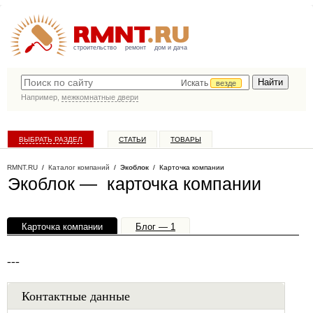
строительство
ремонт
дом и дача
Искать
везде
Например,
межкомнатные двери
ВЫБРАТЬ РАЗДЕЛ
СТАТЬИ
ТОВАРЫ
КАТАЛОГ КОМПАНИЙ
RMNT.RU
/
Каталог компаний
/
Экоблок
/ Карточка компании
Экоблок — карточка компании
Карточка компании
Блог — 1
Офисы, филиалы — 1
---
Контактные данные