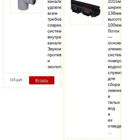
канализации,
1015мм;
удовлетворяющая
ширина:
всем
138мм;
требованиям
высота:
современных
100мм
систем
Лоток
внутренней
—
канализации.
основной
Звукоизоляция,
элемент
противопожарная
системы
и
поверхностног
экологическая…
водоотвода,
служит
для
125 руб
Купить
сбора
ливневых
и
талых
вод
и
их
отведения.
…