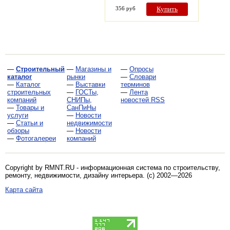
356 руб
Купить
—
Строительный
—
Магазины и
—
Опросы
каталог
рынки
—
Словари
—
Каталог
—
Выставки
терминов
строительных
—
ГОСТы,
—
Лента
компаний
СНИПы,
новостей RSS
—
Товары и
СанПиНы
услуги
—
Новости
—
Статьи и
недвижимости
обзоры
—
Новости
—
Фотогалереи
компаний
Copyright by RMNT.RU - информационная система по
строительству,
ремонту, недвижимости, дизайну интерьера
. (c) 2002—2026
Карта сайта