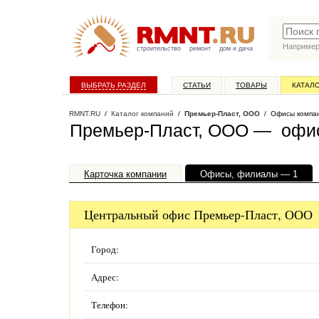
Наприме
строительство
ремонт
дом и дача
ВЫБРАТЬ РАЗДЕЛ
СТАТЬИ
ТОВАРЫ
КАТАЛ
RMNT.RU
/
Каталог компаний
/
Премьер-Пласт, ООО
/ Офисы компа
Премьер-Пласт, ООО — офи
Карточка компании
Офисы, филиалы — 1
Центральный офис Премьер-Пласт, ООО
Город:
Адрес:
Телефон: