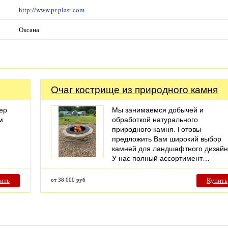
http://www.pr-plast.com
Оксана
Очаг кострище из природного камня
ер
Мы занимаемся добычей и
м
обработкой натурального
природного камня. Готовы
предложить Вам широкий выбор
камней для ландшафтного дизайн
У нас полный ассортимент…
ить
от 38 000 руб
Купить