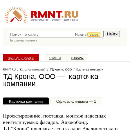
строительство
ремонт
дом и дача
Искать
везде
Например,
ипотека
ВЫБРАТЬ РАЗДЕЛ
СТАТЬИ
ТОВАРЫ
КАТАЛОГ КОМПАНИЙ
RMNT.RU
/
Каталог компаний
/
ТД Крона, ООО
/ Карточка компании
ТД Крона, ООО — карточка
компании
Карточка компании
Офисы, филиалы — 1
Проектирование, поставка, монтаж навесных
вентилируемых фасадов. Алюкобонд.
ТД "Крона" предлагает со складов Владивостока и