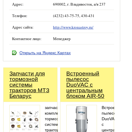
Адрес:
690002, г. Владивосток, а/я 237
Телефон:
(4232) 43-75-75, 430-431
Адрес сайта:
http://www.kronastroy.ru/
Контактное лицо:
Менеджер
Открыть на Яндекс.Картах
Запчасти для
Встроенный
тормозной
пылесос
системы
DuoVAC с
тракторов МТЗ
центральным
Беларус
блоком AIR-50
запчасти,
Встроенный
комплектующие
пылесос
тормозной
DuoVAC
системы
с
тракторов
центральным