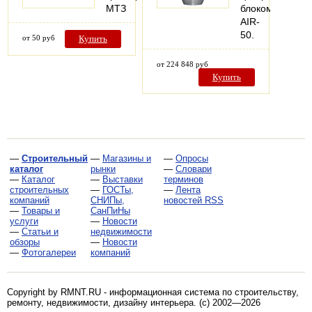
МТЗ
блоком
AIR-
50.
от 50 руб
Купить
от 224 848 руб
Купить
—
Строительный
—
Магазины и
—
Опросы
каталог
рынки
—
Словари
—
Каталог
—
Выставки
терминов
строительных
—
ГОСТы,
—
Лента
компаний
СНИПы,
новостей RSS
—
Товары и
СанПиНы
услуги
—
Новости
—
Статьи и
недвижимости
обзоры
—
Новости
—
Фотогалереи
компаний
Copyright by RMNT.RU - информационная система по
строительству,
ремонту, недвижимости, дизайну интерьера
. (c) 2002—2026