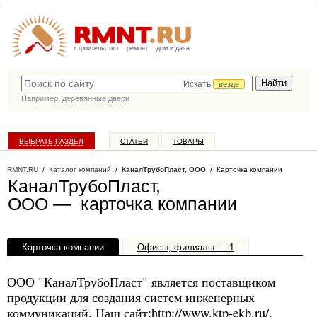
строительство
ремонт
дом и дача
Искать
везде
Например,
деревянные двери
ВЫБРАТЬ РАЗДЕЛ
СТАТЬИ
ТОВАРЫ
КАТАЛОГ КОМПАНИЙ
RMNT.RU
/
Каталог компаний
/
КаналТрубоПласт, ООО
/ Карточка компании
КаналТрубоПласт,
ООО — карточка компании
Карточка компании
Офисы, филиалы — 1
ООО "КаналТрубоПласт" является поставщиком
продукции для создания систем инженерных
коммуникаций. Наш сайт:http://www.ktp-ekb.ru/.