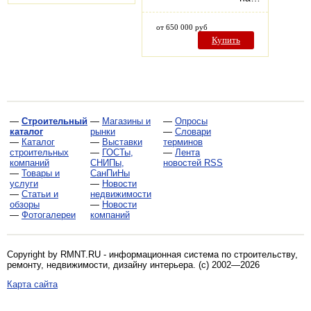
от 650 000 руб
Купить
—
Строительный
—
Магазины и
—
Опросы
каталог
рынки
—
Словари
—
Каталог
—
Выставки
терминов
строительных
—
ГОСТы,
—
Лента
компаний
СНИПы,
новостей RSS
—
Товары и
СанПиНы
услуги
—
Новости
—
Статьи и
недвижимости
обзоры
—
Новости
—
Фотогалереи
компаний
Copyright by RMNT.RU - информационная система по
строительству,
ремонту, недвижимости, дизайну интерьера
. (c) 2002—2026
Карта сайта