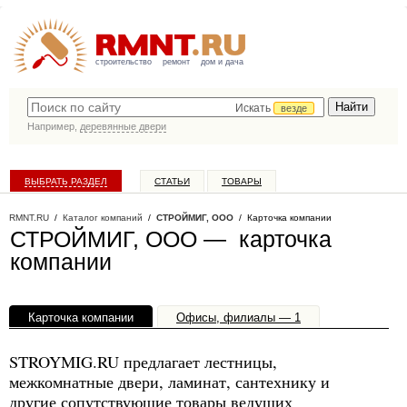
строительство
ремонт
дом и дача
Искать
везде
Например,
деревянные двери
ВЫБРАТЬ РАЗДЕЛ
СТАТЬИ
ТОВАРЫ
КАТАЛОГ КОМПАНИЙ
RMNT.RU
/
Каталог компаний
/
СТРОЙМИГ, ООО
/ Карточка компании
СТРОЙМИГ, ООО — карточка
компании
Карточка компании
Офисы, филиалы — 1
STROYMIG.RU предлагает лестницы,
межкомнатные двери, ламинат, сантехнику и
другие сопутствующие товары ведущих