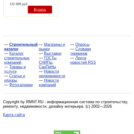
132 000 руб
Купить
—
Строительный
—
Магазины и
—
Опросы
каталог
рынки
—
Словари
—
Каталог
—
Выставки
терминов
строительных
—
ГОСТы,
—
Лента
компаний
СНИПы,
новостей RSS
—
Товары и
СанПиНы
услуги
—
Новости
—
Статьи и
недвижимости
обзоры
—
Новости
—
Фотогалереи
компаний
Copyright by RMNT.RU - информационная система по
строительству,
ремонту, недвижимости, дизайну интерьера
. (c) 2002—2026
Карта сайта