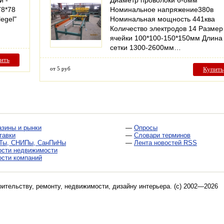
и -
Диаметр проволоки 6-8мм
78*78
Номинальное напряжение380в
egel"
Номинальная мощность 441ква
Количество электродов 14 Размер
ячейки 100*100-150*150мм Длина
сетки 1300-2600мм…
ить
от 5 руб
Купить
азины и рынки
—
Опросы
тавки
—
Словари терминов
Ты, СНИПы, СанПиНы
—
Лента новостей RSS
ости недвижимости
ости компаний
оительству, ремонту, недвижимости, дизайну интерьера
. (c) 2002—2026