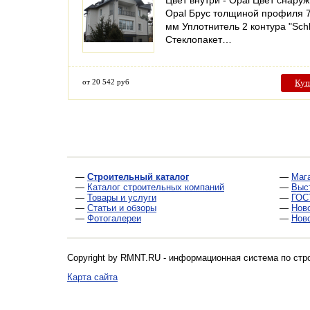
Цвет внутри - Opal Цвет снаруж
Opal Брус толщиной профиля 
мм Уплотнитель 2 контура "Schl
Стеклопакет…
от 20 542 руб
Куп
—
Строительный каталог
—
Маг
—
Каталог строительных компаний
—
Выс
—
Товары и услуги
—
ГОС
—
Статьи и обзоры
—
Нов
—
Фотогалереи
—
Нов
Copyright by RMNT.RU - информационная система по
стр
Карта сайта