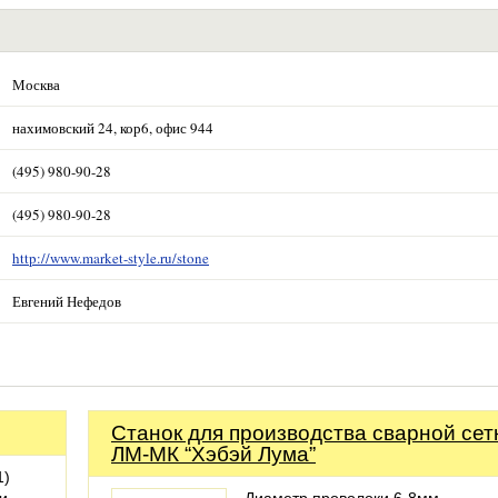
Москва
нахимовский 24, кор6, офис 944
(495) 980-90-28
(495) 980-90-28
http://www.market-style.ru/stone
Евгений Нефедов
Станок для производства сварной сет
ЛМ-МК “Хэбэй Лума”
1)