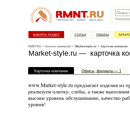
Наприме
строительство
ремонт
дом и дача
ВЫБРАТЬ РАЗДЕЛ
СТАТЬИ
ТОВАРЫ
КАТАЛ
RMNT.RU
/
Каталог компаний
/
Market-style.ru
/ Карточка компании
Market-style.ru — карточка к
Карточка компании
Офисы, филиалы — 1
www.Market-style.ru предлагает изделия из
реализуем плитку, слебы, а также выполним 
высоки уровень обслушивание, качество рабо
уровня!