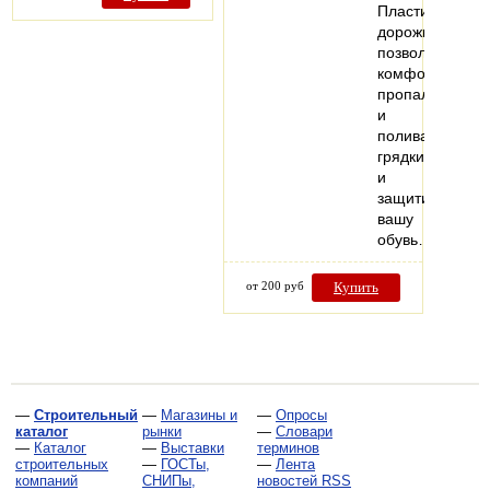
Пластиковая
дорожка
позволит
комфортно
пропалывать
и
поливать
грядки
и
защитит
вашу
обувь…
от 200 руб
Купить
—
Строительный
—
Магазины и
—
Опросы
каталог
рынки
—
Словари
—
Каталог
—
Выставки
терминов
строительных
—
ГОСТы,
—
Лента
компаний
СНИПы,
новостей RSS