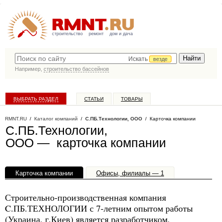
строительство
ремонт
дом и дача
Искать
везде
Например,
строительство бассейнов
ВЫБРАТЬ РАЗДЕЛ
СТАТЬИ
ТОВАРЫ
КАТАЛОГ КОМПАНИЙ
RMNT.RU
/
Каталог компаний
/
C.ПБ.Технологии, ООО
/ Карточка компании
C.ПБ.Технологии,
ООО — карточка компании
Карточка компании
Офисы, филиалы — 1
Строительно-производственная компания
C.ПБ.ТЕХНОЛОГИИ с 7-летним опытом работы
(Украина, г.Киев) является разработчиком,