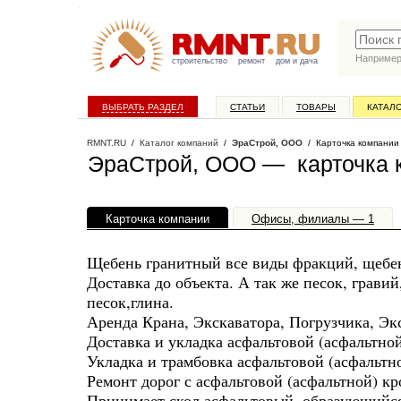
Наприме
строительство
ремонт
дом и дача
ВЫБРАТЬ РАЗДЕЛ
СТАТЬИ
ТОВАРЫ
КАТАЛ
RMNT.RU
/
Каталог компаний
/
ЭраСтрой, ООО
/ Карточка компании
ЭраСтрой, ООО — карточка 
Карточка компании
Офисы, филиалы — 1
Щебень гранитный все виды фракций, щебен
Доставка до объекта. А так же песок, грави
песок,глина.
Аренда Крана, Экскаватора, Погрузчика, Экс
Доставка и укладка асфальтовой (асфальтно
Укладка и трамбовка асфальтовой (асфальтн
Ремонт дорог с асфальтовой (асфальтной) к
Принимает скол асфальтовый, образующийся