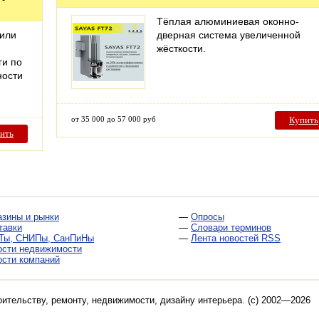
Тёплая алюминиевая оконно-
 или
дверная система увеличенной
жёсткости.
ги по
ности
от 35 000 до 57 000 руб
Купить
ить
азины и рынки
—
Опросы
тавки
—
Словари терминов
Ты, СНИПы, СанПиНы
—
Лента новостей RSS
ости недвижимости
ости компаний
оительству, ремонту, недвижимости, дизайну интерьера
. (c) 2002—2026