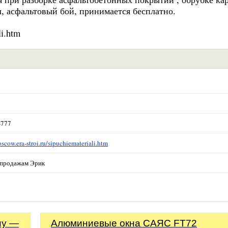
, асфальтовый бой, принимается бесплатно.
li.htm
-777
scow.era-stroi.ru/sipuchiemateriali.htm
 продажам Эрик
ну —
Алюминиевые окна САЯС FT72