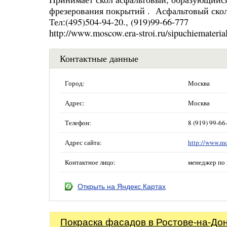
фрезерования покрытий . Асфальтовый скол
Тел:(495)504-94-20., (919)99-66-777
http://www.moscow.era-stroi.ru/sipuchiemateria
Контактные данные
Город:
Москва
Адрес:
Москва
Телефон:
8 (919) 99-66
Адрес сайта:
http://www.mo
Контактное лицо:
менеджер по
Открыть на Яндекс.Картах
Покраска фасадов в Ростове-на-До