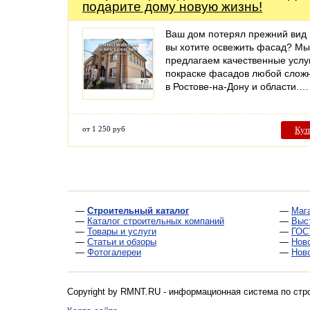
подарите дому новую жизнь!
Ваш дом потерял прежний вид
вы хотите освежить фасад? Мы
предлагаем качественные услу
покраске фасадов любой слож
в Ростове-на-Дону и области.…
от 1 250 руб
Куп
—
Строительный каталог
—
Маг
—
Каталог строительных компаний
—
Выс
—
Товары и услуги
—
ГОС
—
Статьи и обзоры
—
Нов
—
Фотогалереи
—
Нов
Copyright by RMNT.RU - информационная система по
стр