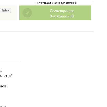
Регистрация
/
Вход для компаний
Регистрация
для компаний
.
й мытый
лов.
т и