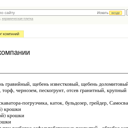
Искать
везде
р,
керамическая плитка
ОГ КОМПАНИЙ
компании
ь гравийный, щебень известковый, щебень доломитовый
й, торф, чернозем, пескогрунт, отсев гранитный, крупны
каватора-погрузчика, каток, бульдозер, грейдер, Самосва
й) крошки
ой) крошки
рошки
 при разборке асфальтобетонных покрытий , обрубке кар