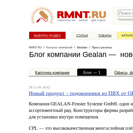
Наприме
строительство
ремонт
дом и дача
ВЫБРАТЬ РАЗДЕЛ
СТАТЬИ
ТОВАРЫ
КАТАЛ
RMNT.RU
/
Каталог компаний
/
Gealan
/ Пресс-релизы
Блог компании Gealan — нов
Карточка компании
Блог — 1
Офисы, ф
29.11.04 16:42
Новый продукт – подоконники из ПВХ от
Компания GEALAN-Fenster Systeme GmbH, один и
ассортиментный ряд. Конструкторы фирмы разра
для установки внутри помещения.
CPL — это высококачественная многослойная плён