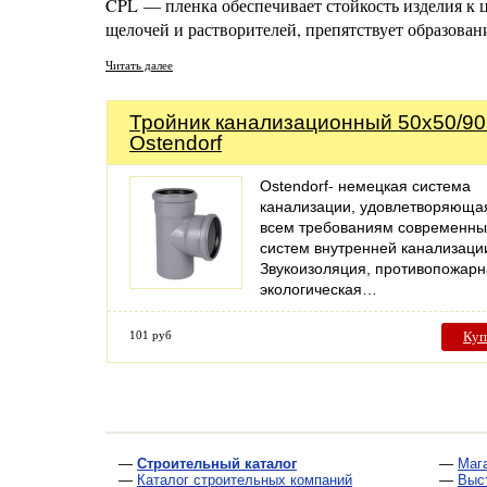
CPL — пленка обеспечивает стойкость изделия к ц
щелочей и растворителей, препятствует образован
Читать далее
Тройник канализационный 50х50/90
Ostendorf
Ostendorf- немецкая система
канализации, удовлетворяюща
всем требованиям современны
систем внутренней канализаци
Звукоизоляция, противопожарн
экологическая…
101 руб
Куп
—
Строительный каталог
—
Маг
—
Каталог строительных компаний
—
Выс