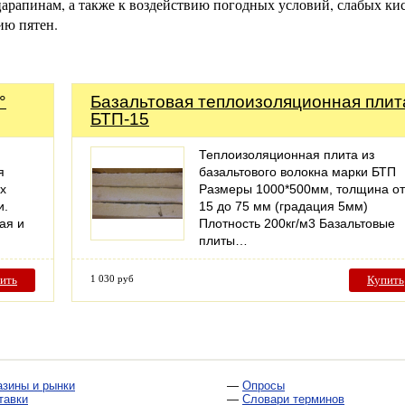
арапинам, а также к воздействию погодных условий, слабых кис
ию пятен.
°
Базальтовая теплоизоляционная плит
БТП-15
Теплоизоляционная плита из
я
базальтового волокна марки БТП
х
Размеры 1000*500мм, толщина от
и.
15 до 75 мм (градация 5мм)
ая и
Плотность 200кг/м3 Базальтовые
плиты…
ить
1 030 руб
Купить
азины и рынки
—
Опросы
тавки
—
Словари терминов