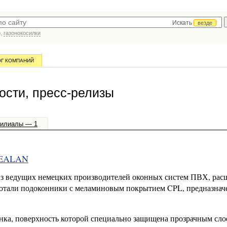
Искать
везде
р,
газонокосилки
ОГ КОМПАНИЙ
ости, пресс-релизы
илиалы — 1
 GEALAN
з ведущих немецких производителей оконных систем ПВХ, рас
ботали подоконники с меламиновым покрытием CPL, предназна
ка, поверхность которой специально защищена прозрачным слое