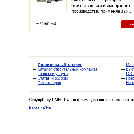
отечественного и импортного
производства, применяемых…
от 30 000 руб
Куп
—
Строительный каталог
—
Маг
—
Каталог строительных компаний
—
Выс
—
Товары и услуги
—
ГОС
—
Статьи и обзоры
—
Нов
—
Фотогалереи
—
Нов
Copyright by RMNT.RU - информационная система по
стр
Карта сайта