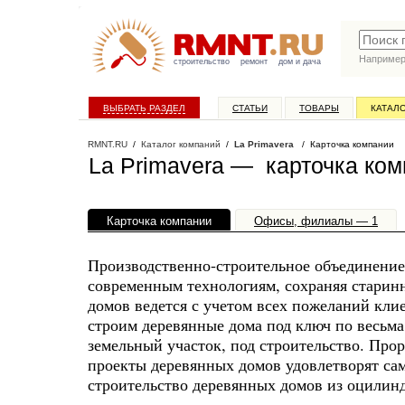
Наприме
строительство
ремонт
дом и дача
ВЫБРАТЬ РАЗДЕЛ
СТАТЬИ
ТОВАРЫ
КАТАЛ
RMNT.RU
/
Каталог компаний
/
La Primavera
/ Карточка компании
La Primavera — карточка ко
Карточка компании
Офисы, филиалы — 1
Производственно-строительное объединени
современным технологиям, сохраняя старин
домов ведется с учетом всех пожеланий кл
строим деревянные дома под ключ по весьм
земельный участок, под строительство. Пр
проекты деревянных домов удовлетворят са
строительство деревянных домов из оцилинд