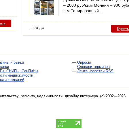
– 2000 руб/кв.м Молния – 900 руб
п.м Тонированный…
ить
от 800 руб
Купить
азины и рынки
—
Опросы
тавки
—
Словари терминов
Ты, СНИПы, СанПиНы
—
Лента новостей RSS
ости недвижимости
ости компаний
оительству, ремонту, недвижимости, дизайну интерьера
. (c) 2002—2026