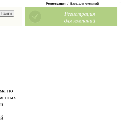
Регистрация
/
Вход для компаний
Регистрация
для компаний
ма по
вянных
 и
ей