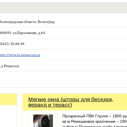
Волгоградская область, Волгоград
400050, ул.Пархоменко, д.64
(8442) 36-88-99
http://www.la-primavera.ru
La Primavera
Мягкие окна (шторы для беседок,
веранд и терасс)
Прозрачный ПВХ Глухое – 1800 ру
кв.м Ремешковое крепление – 190
руб/кв.м Поворотная скоба (лювер