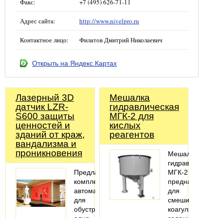
Факс:
+7 (495) 626-71-11
Адрес сайта:
http://www.nivelpro.ru
Контактное лицо:
Филатов Дмитрий Николаевич
Открыть на Яндекс.Картах
Лазерный 3D
Мешалка
датчик LZR-
гидравлическая
S600 защиты
МГК-2 для
ценностей и
кислых
зданий от краж,
реагентов
вандализма и
проникновения
Мешалка
гидравлическа
Предлагаем
МГК-2
комплекты
предназначена
автоматики
для
для
смешивания
обустройства
коагулянтов