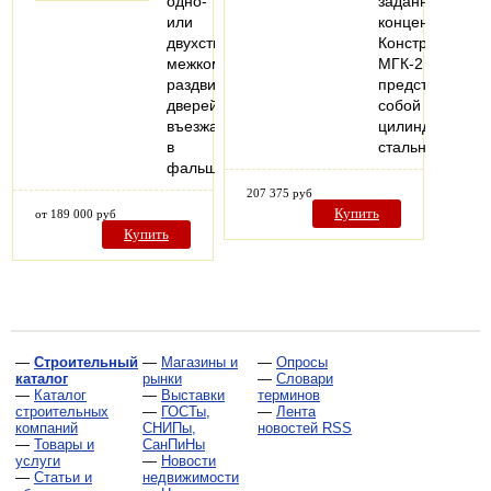
одно-
заданной
или
концентрации.
двухстворчатых
Конструктивно
межкомнатных
МГК-2
раздвижных
представляет
дверей,
собой
въезжающих
цилиндрически
в
стальной…
фальшстену..
207 375 руб
Купить
от 189 000 руб
Купить
—
Строительный
—
Магазины и
—
Опросы
каталог
рынки
—
Словари
—
Каталог
—
Выставки
терминов
строительных
—
ГОСТы,
—
Лента
компаний
СНИПы,
новостей RSS
—
Товары и
СанПиНы
услуги
—
Новости
—
Статьи и
недвижимости