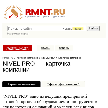
строительство
ремонт
дом и дача
Искать
везде
Например,
паркет
ВЫБРАТЬ РАЗДЕЛ
СТАТЬИ
ТОВАРЫ
КАТАЛОГ КОМПАНИЙ
RMNT.RU
/
Каталог компаний
/
NIVEL PRO
/ Карточка компании
NIVEL PRO — карточка
компании
Карточка компании
Офисы, филиалы — 1
"NIVEL PRO" одно из ведущих предприятий
оптовой торговли оборудованием и инструментом
для подготовки оснований и укладки всех видов