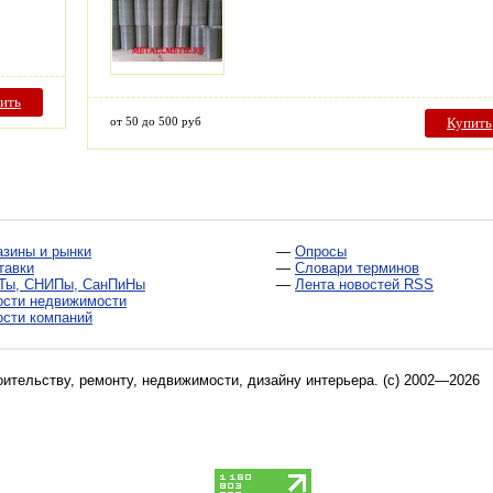
ить
от 50 до 500 руб
Купить
азины и рынки
—
Опросы
тавки
—
Словари терминов
Ты, СНИПы, СанПиНы
—
Лента новостей RSS
ости недвижимости
ости компаний
оительству, ремонту, недвижимости, дизайну интерьера
. (c) 2002—2026