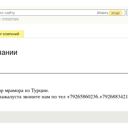
Искать
везде
р,
генераторы
ОГ КОМПАНИЙ
пании
р мрамора из Турции.
пажалуста звоните нам по тел +79265860236.+792688342