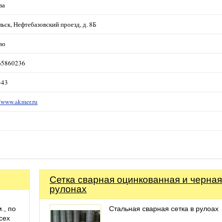
ва
ьск, Нефтебазовский проезд, д. 8Б
во
65860236
343
//www.akmer.ru
Сетка сварная оцинкованная и черная
рулонах
., по
Стальная сварная сетка в рулоах
сех