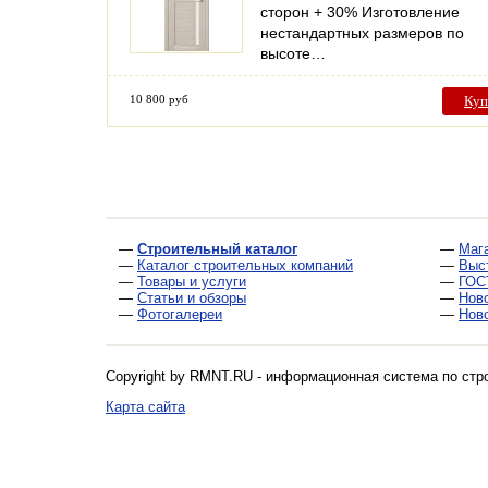
сторон + 30% Изготовление
нестандартных размеров по
высоте…
10 800 руб
Куп
—
Строительный каталог
—
Маг
—
Каталог строительных компаний
—
Выс
—
Товары и услуги
—
ГОС
—
Статьи и обзоры
—
Нов
—
Фотогалереи
—
Нов
Copyright by RMNT.RU - информационная система по
стр
Карта сайта