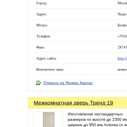
Город:
Моск
Адрес:
Подол
Метро:
Беляе
Телефон:
+792
Факс:
2874
Адрес сайта:
http:
Контактное лицо:
кемал
Открыть на Яндекс.Картах
Межкомнатная дверь Тренд 19
Изготовление нестандартных
размеров по высоте до 2300 мм
ширине до 950 мм./пленка со в