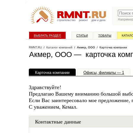
Наприме
строительство
ремонт
дом и дача
ВЫБРАТЬ РАЗДЕЛ
СТАТЬИ
ТОВАРЫ
КАТАЛ
RMNT.RU
/
Каталог компаний
/
Акмер, ООО
/ Карточка компании
Акмер, ООО — карточка ком
Карточка компании
Офисы, филиалы — 1
Здравствуйте!
Предлагаю Вашему вниманию большой выбо
Если Вас заинтересовало мое предложение, 
С уважением, Кемал.
Контактные данные