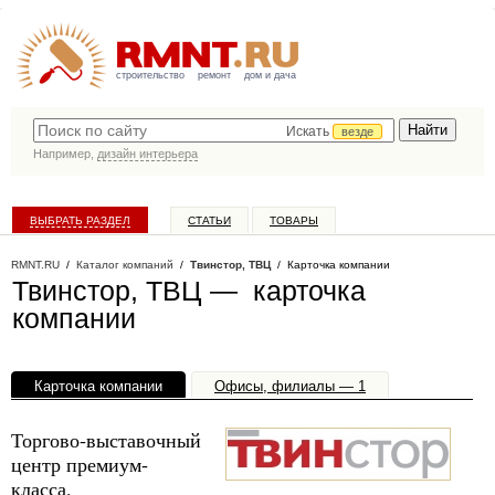
строительство
ремонт
дом и дача
Искать
везде
Например,
дизайн интерьера
ВЫБРАТЬ РАЗДЕЛ
СТАТЬИ
ТОВАРЫ
КАТАЛОГ КОМПАНИЙ
RMNT.RU
/
Каталог компаний
/
Твинстор, ТВЦ
/ Карточка компании
Твинстор, ТВЦ — карточка
компании
Карточка компании
Офисы, филиалы — 1
Торгово-выставочный
центр премиум-
класса,