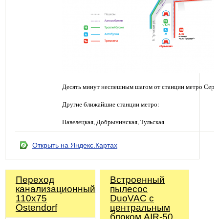
Десять минут неспешным шагом от станции метро Серп
Другие ближайшие станции метро:
Павелецкая, Добрынинская, Тульская
Открыть на Яндекс.Картах
Переход
Встроенный
канализационный
пылесос
110х75
DuoVAC с
Ostendorf
центральным
блоком AIR-50