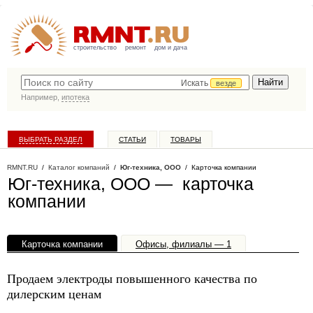
строительство
ремонт
дом и дача
Искать
везде
Например,
ипотека
ВЫБРАТЬ РАЗДЕЛ
СТАТЬИ
ТОВАРЫ
КАТАЛОГ КОМПАНИЙ
RMNT.RU
/
Каталог компаний
/
Юг-техника, ООО
/ Карточка компании
Юг-техника, ООО — карточка
компании
Карточка компании
Офисы, филиалы — 1
Продаем электроды повышенного качества по
дилерским ценам