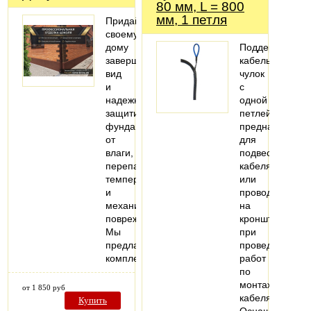
80 мм, L = 800
мм, 1 петля
Придайте
своему
дому
Поддерживаю
завершенный
кабельный
вид
чулок
и
с
надежно
одной
защитите
петлей
фундамент
предназначен
от
для
влаги,
подвеса
перепадов
кабеля
температур
или
и
провода
механических
на
повреждений!
кронштейны
Мы
при
предлагаем
проведении
комплексные…
работ
по
монтажу
от 1 850 руб
кабеля.
Купить