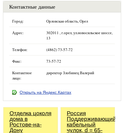
Контактные данные
Город:
Орловская область, Орел
Адрес:
302011 , г.орел, ул.новосильское шоссе,
13
Телефон:
(4862) 73-57-72
Факс:
73-57-72
Контактное
директор Злобинец Валерий
лицо:
Открыть на Яндекс.Картах
Отделка цоколя
Россия
дома в
Поддерживающий
Ростове-на-
кабельный
Дону
чулок, d = 65-