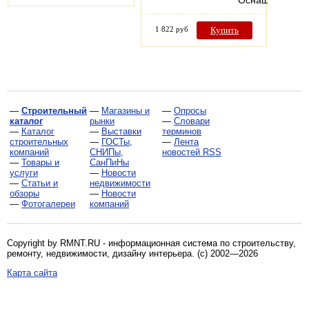
Оснащен…
1 822 руб
Купить
—
Строительный
—
Магазины и
—
Опросы
каталог
рынки
—
Словари
—
Каталог
—
Выставки
терминов
строительных
—
ГОСТы,
—
Лента
компаний
СНИПы,
новостей RSS
—
Товары и
СанПиНы
услуги
—
Новости
—
Статьи и
недвижимости
обзоры
—
Новости
—
Фотогалереи
компаний
Copyright by RMNT.RU - информационная система по
строительству,
ремонту, недвижимости, дизайну интерьера
. (c) 2002—2026
Карта сайта