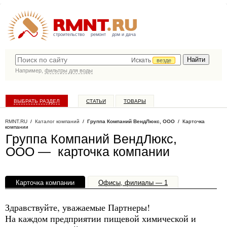
строительство
ремонт
дом и дача
Искать
везде
Например,
фильтры для воды
ВЫБРАТЬ РАЗДЕЛ
СТАТЬИ
ТОВАРЫ
КАТАЛОГ КОМПАНИЙ
RMNT.RU
/
Каталог компаний
/
Группа Компаний ВендЛюкс, ООО
/ Карточка
компании
Группа Компаний ВендЛюкс,
ООО — карточка компании
Карточка компании
Офисы, филиалы — 1
Здравствуйте, уважаемые Партнеры!
На каждом предприятии пищевой химической и