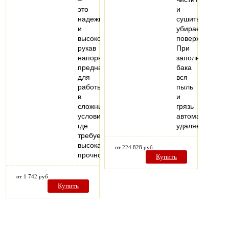
это
и
надежный
сушить
и
убираемые
высококачественный
поверхности.
рукав
При
напорный,
заполнении
предназначенный
бака
для
вся
работы
пыль
в
и
сложных
грязь
условиях,
автоматически
где
удаляется…
требуется
высокая
от 224 828 руб
прочность…
Купить
от 1 742 руб
Купить