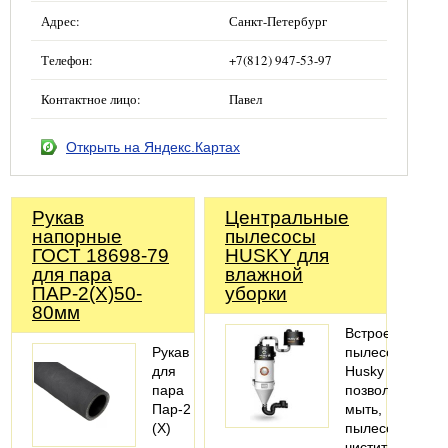
Адрес:
Санкт-Петербург
Телефон:
+7(812) 947-53-97
Контактное лицо:
Павел
Открыть на Яндекс.Картах
Рукав
Центральные
напорные
пылесосы
ГОСТ 18698-79
HUSKY для
для пара
влажной
ПАР-2(Х)50-
уборки
80мм
Встроенные
Рукав
пылесосы
для
Husky
пара
позволяют
Пар-2
мыть,
(X)
пылесосить,
–
чистить